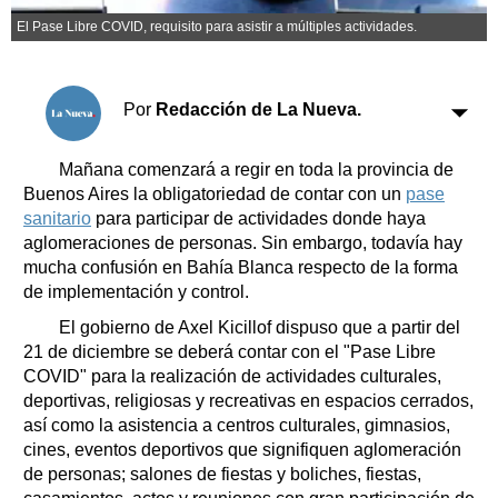
Clasificados
El Pase Libre COVID, requisito para asistir a múltiples actividades.
Horóscopo
Suplementos
Farmacias
Por
Redacción de La Nueva.
Servicios
Transportes
Loterías
Mañana comenzará a regir en toda la provincia de
Buenos Aires la obligatoriedad de contar con un
pase
Datos Útiles
sanitario
para participar de actividades donde haya
Fúnebres
aglomeraciones de personas. Sin embargo, todavía hay
Edictos
mucha confusión en Bahía Blanca respecto de la forma
Teléfonos de urgencia
de implementación y control.
El gobierno de Axel Kicillof dispuso que a partir del
21 de diciembre se deberá contar con el "Pase Libre
COVID" para la realización de actividades culturales,
deportivas, religiosas y recreativas en espacios cerrados,
así como la asistencia a centros culturales, gimnasios,
cines, eventos deportivos que signifiquen aglomeración
de personas; salones de fiestas y boliches, fiestas,