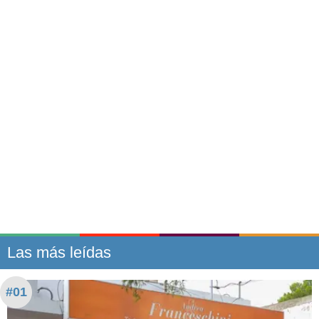
Las más leídas
#01