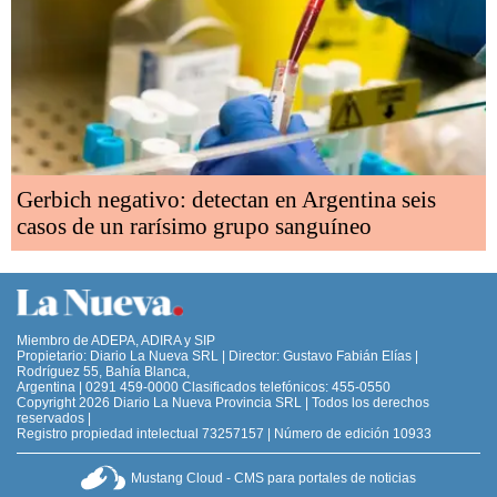
Gerbich negativo: detectan en Argentina seis
casos de un rarísimo grupo sanguíneo
Miembro de ADEPA, ADIRA y SIP
Propietario: Diario La Nueva SRL | Director: Gustavo Fabián Elías |
Rodríguez 55, Bahía Blanca,
Argentina | 0291 459-0000 Clasificados telefónicos: 455-0550
Copyright 2026 Diario La Nueva Provincia SRL | Todos los derechos
reservados |
Registro propiedad intelectual 73257157 | Número de edición 10933
Mustang Cloud - CMS para portales de noticias