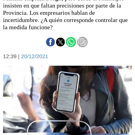
Básquetbol
insisten en que faltan precisiones por parte de la
Fútbol
Provincia. Los empresarios hablan de
incertidumbre. ¿A quién corresponde controlar que
Federal A
la medida funcione?
Aplausos
Arte y cultura
Cines
Economía y finanzas
Economía y campo
Con el campo
12:39 |
20/12/2021
Espacio empresas
Sociedad
Sociedad y tiempo
libre
Tecnología
Turismo
Salud
Es viral
El tiempo
Cartón Lleno
Fúnebres