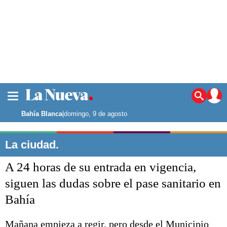
La ciudad
Noticias
Bahía Blanca
|
domingo, 9 de agosto
Punta Alta
La región
La ciudad.
El país
A 24 horas de su entrada en vigencia,
El mundo
Seguridad
siguen las dudas sobre el pase sanitario en
Opinión
Bahía
Escenario Olímpico
Deportes
Liga del Sur
Mañana empieza a regir, pero desde el Municipio