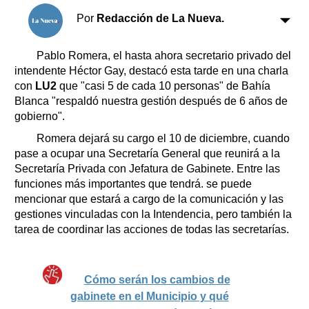
Clasificados
Por
Redacción de La Nueva.
Horóscopo
Suplementos
Pablo Romera, el hasta ahora secretario privado del
Farmacias
Servicios
intendente Héctor Gay, destacó esta tarde en una charla
Transportes
con
LU2
que "casi 5 de cada 10 personas" de Bahía
Blanca "respaldó nuestra gestión después de 6 años de
Loterías
gobierno".
Datos Útiles
Romera dejará su cargo el 10 de diciembre, cuando
Fúnebres
pase a ocupar una Secretaría General que reunirá a la
Edictos
Secretaría Privada con Jefatura de Gabinete. Entre las
Teléfonos de urgencia
funciones más importantes que tendrá. se puede
mencionar que estará a cargo de la comunicación y las
gestiones vinculadas con la Intendencia, pero también la
tarea de coordinar las acciones de todas las secretarías.
Cómo serán los cambios de
gabinete en el Municipio y qué