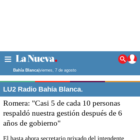
La ciudad
Noticias
Bahía Blanca
|
viernes, 7 de agosto
Punta Alta
La región
LU2 Radio Bahía Blanca.
El país
Romera: "Casi 5 de cada 10 personas
El mundo
Seguridad
respaldó nuestra gestión después de 6
Opinión
años de gobierno"
Escenario Olímpico
Deportes
Liga del Sur
El hasta ahora secretario privado del intendente