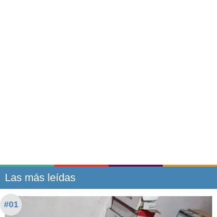
Las más leídas
#01