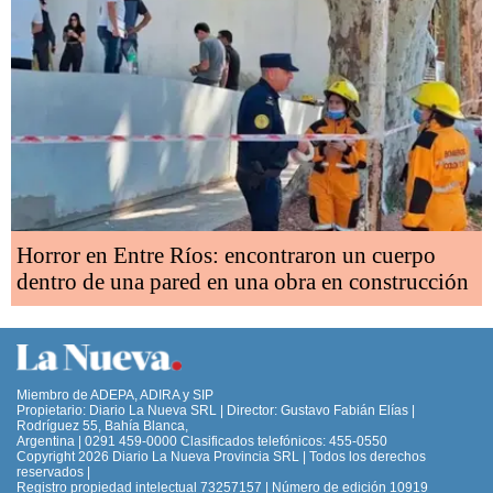
Horror en Entre Ríos: encontraron un cuerpo
dentro de una pared en una obra en construcción
Miembro de ADEPA, ADIRA y SIP
Propietario: Diario La Nueva SRL | Director: Gustavo Fabián Elías |
Rodríguez 55, Bahía Blanca,
Argentina | 0291 459-0000 Clasificados telefónicos: 455-0550
Copyright 2026 Diario La Nueva Provincia SRL | Todos los derechos
reservados |
Registro propiedad intelectual 73257157 | Número de edición 10919