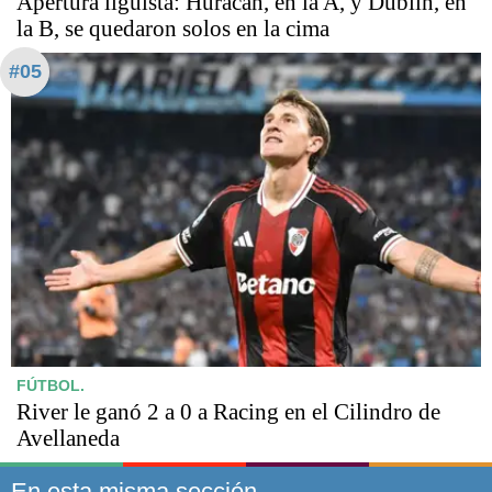
Apertura liguista: Huracán, en la A, y Dublin, en
la B, se quedaron solos en la cima
#05
FÚTBOL.
River le ganó 2 a 0 a Racing en el Cilindro de
Avellaneda
En esta misma sección