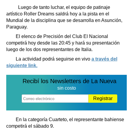
Clasificados
Luego de tanto luchar, el equipo de patinaje
Horóscopo
artístico Roller Dreams saldrá hoy a la pista en el
Suplementos
Mundial de la disciplina que se desarrolla en Asunción,
Paraguay.
Farmacias
Servicios
Transportes
El elenco de Precisión del Club El Nacional
competirá hoy desde las 20:45 y hará su presentación
Loterías
luego de los dos representantes de Italia.
Datos Útiles
La actividad podrá seguirse en vivo
a través del
Fúnebres
siguiente link.
Edictos
Teléfonos de urgencia
Recibí los Newsletters de La Nueva
sin costo
Registrar
En la categoría Cuarteto, el representante bahiense
competirá el sábado 9.