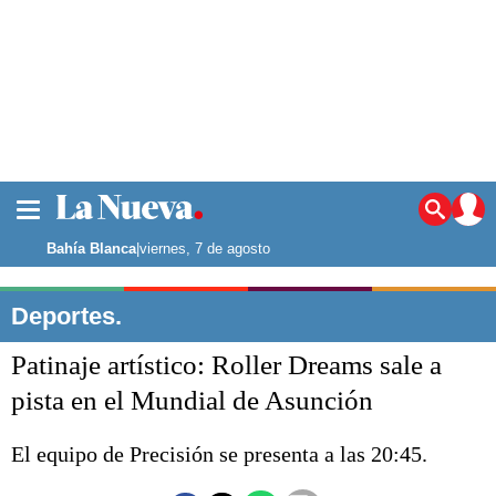
La ciudad
Noticias
Bahía Blanca
|
viernes, 7 de agosto
Punta Alta
La región
Deportes.
El país
Patinaje artístico: Roller Dreams sale a
El mundo
Seguridad
pista en el Mundial de Asunción
Opinión
Escenario Olímpico
El equipo de Precisión se presenta a las 20:45.
Deportes
Liga del Sur