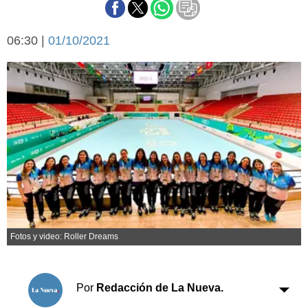
Básquetbol
Fútbol
06:30 |
01/10/2021
Federal A
Aplausos
Arte y cultura
Cines
Economía y finanzas
Economía y campo
Con el campo
Espacio empresas
Sociedad
Sociedad y tiempo
libre
Tecnología
Turismo
Salud
Es viral
Fotos y video: Roller Dreams
El tiempo
Cartón Lleno
Por
Redacción de La Nueva.
Fúnebres