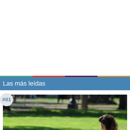
Las más leídas
#01