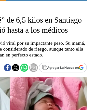
Punta Alta
La región
” de 6,5 kilos en Santiago
El país
El mundo
ió hasta a los médicos
Seguridad
Opinión
vió viral por su impactante peso. Su mamá,
Escenario Olímpico
 considerado de riesgo, aunque tanto ella
Liga del Sur
an en perfecto estado.
Básquetbol
Fútbol
Agregar La Nueva en
Federal A
Aplausos
Cines
Economía y finanzas
Con el campo
Espacio empresas