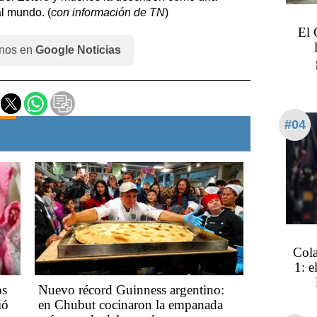
al mundo. (
con información de TN
)
El 
nos en
Google Noticias
#04
Cola
1: e
os
Nuevo récord Guinness argentino:
ió
en Chubut cocinaron la empanada