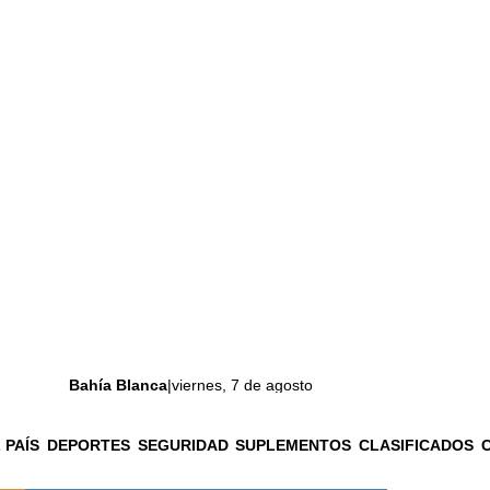
Bahía Blanca
|
viernes, 7 de agosto
 PAÍS
DEPORTES
SEGURIDAD
SUPLEMENTOS
CLASIFICADOS
La ciudad