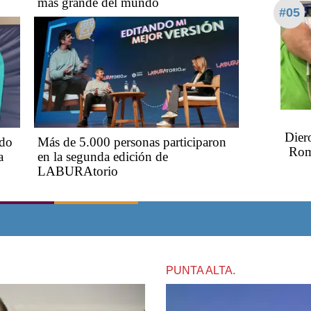
más grande del mundo
#05
Dier
rdo
Más de 5.000 personas participaron
Roma
a
en la segunda edición de
LABURAtorio
PUNTA ALTA.