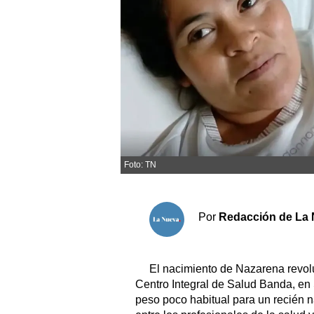
Sociedad y tiempo libre
El tiempo
Fúnebres
Clasificados
Foto: TN
Horóscopo
Suplementos
Servicios
Por
Redacción de La 
El nacimiento de Nazarena revolu
Centro Integral de Salud Banda, en
peso poco habitual para un recién na