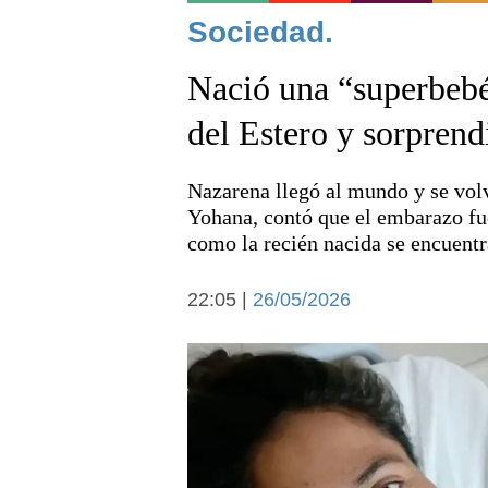
Noticias
Sociedad.
Nació una “superbebé
del Estero y sorprend
Nazarena llegó al mundo y se vol
Deportes
Yohana, contó que el embarazo fue
como la recién nacida se encuentr
22:05 |
26/05/2026
Arte y cultura
Economía y campo