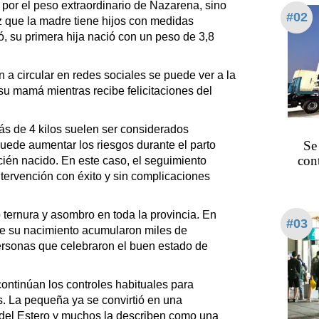
 por el peso extraordinario de Nazarena, sino
#02
z que la madre tiene hijos con medidas
, su primera hija nació con un peso de 3,8
a circular en redes sociales se puede ver a la
u mamá mientras recibe felicitaciones del
s de 4 kilos suelen ser considerados
Se
ede aumentar los riesgos durante el parto
con
cién nacido. En este caso, el seguimiento
ntervención con éxito y sin complicaciones
 ternura y asombro en toda la provincia. En
#03
re su nacimiento acumularon miles de
rsonas que celebraron el buen estado de
continúan los controles habituales para
s. La pequeña ya se convirtió en una
del Estero y muchos la describen como una