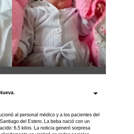
Sociedad
Tecnología
Turismo
Salud
Es viral
Farmacias
Nueva.
Transportes
Loterías
Datos Útiles
cionó al personal médico y a los pacientes del
Fúnebres
 Santiago del Estero. La beba nació con un
cido: 6,5 kilos. La noticia generó sorpresa
Edictos