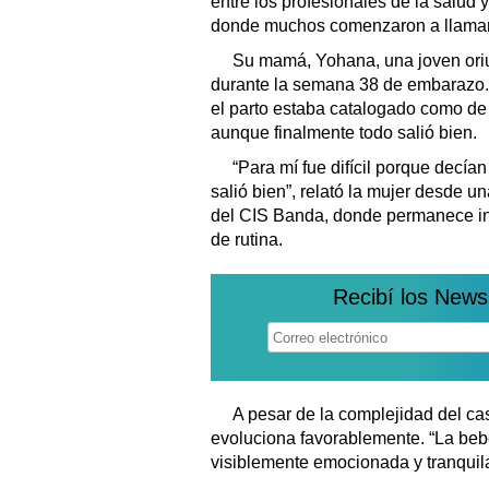
entre los profesionales de la salud 
donde muchos comenzaron a llamarl
Su mamá, Yohana, una joven oriun
durante la semana 38 de embarazo. 
el parto estaba catalogado como de 
aunque finalmente todo salió bien.
“Para mí fue difícil porque decía
salió bien”, relató la mujer desde u
del CIS Banda, donde permanece int
de rutina.
Recibí los News
A pesar de la complejidad del c
evoluciona favorablemente. “La beb
visiblemente emocionada y tranquila