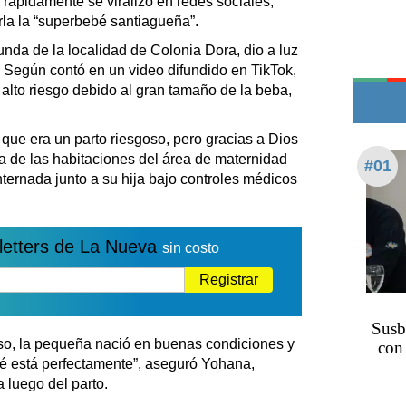
y rápidamente se viralizó en redes sociales,
Teléfonos de urgencia
a la “superbebé santiagueña”.
da de la localidad de Colonia Dora, dio a luz
Según contó en un video difundido en TikTok,
alto riesgo debido al gran tamaño de la beba,
n que era un parto riesgoso, pero gracias a Dios
na de las habitaciones del área de maternidad
#01
ernada junto a su hija bajo controles médicos
letters de La Nueva
sin costo
Registrar
Susbi
aso, la pequeña nació en buenas condiciones y
con
é está perfectamente”, aseguró Yohana,
 luego del parto.