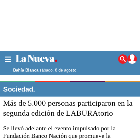
La ciudad
Noticias
Bahía Blanca
|
sábado, 8 de agosto
Punta Alta
La región
Sociedad.
El país
Más de 5.000 personas participaron en la
El mundo
Seguridad
segunda edición de LABURAtorio
Opinión
Escenario Olímpico
Se llevó adelante el evento impulsado por la
Deportes
Fundación Banco Nación que promueve la
Liga del Sur