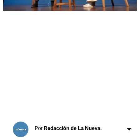
Horóscopo
Suplementos
Farmacias
Servicios
Transportes
Loterías
Datos Útiles
Fúnebres
Edictos
Teléfonos de urgencia
Por
Redacción de La Nueva.