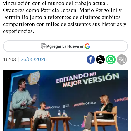
vinculación con el mundo del trabajo actual.
Básquetbol
Oradores como Patricia Jebsen, Mario Pergolini y
Fútbol
Fermin Bo junto a referentes de distintos ámbitos
Federal A
compartieron con miles de asistentes sus historias y
Aplausos
Arte y cultura
experiencias.
Cines
Economía y finanzas
Economía y campo
Agregar La Nueva en
Con el campo
Espacio empresas
16:03 |
26/05/2026
Sociedad
Sociedad y tiempo
libre
Tecnología
Turismo
Salud
Es viral
El tiempo
Fúnebres
Clasificados