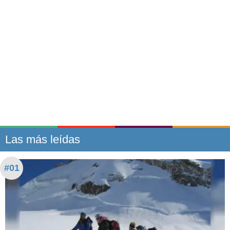
Las más leídas
#01