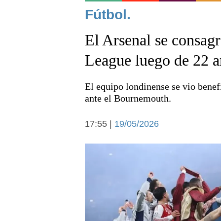
Noticias
Fútbol.
El Arsenal se consag
League luego de 22 a
El equipo londinense se vio benef
Deportes
ante el Bournemouth.
17:55 |
19/05/2026
Arte y cultura
Economía y campo