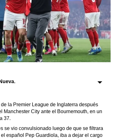
Sociedad
Tecnología
Turismo
Salud
Es viral
Nueva.
Farmacias
Transportes
de la Premier League de Inglaterra después
Loterías
el Manchester City ante el Bournemouth, en un
Datos Útiles
a 37.
Fúnebres
s se vio convulsionado luego de que se filtrara
Edictos
, el español Pep Guardiola, iba a dejar el cargo