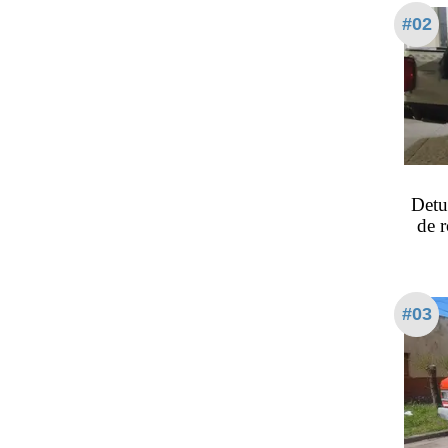
#02
Detu
de 
#03