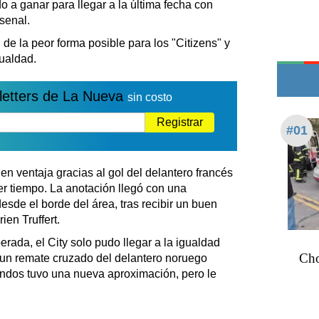
 a ganar para llegar a la última fecha con
Teléfonos de urgencia
rsenal.
de la peor forma posible para los "Citizens" y
ualdad.
letters de La Nueva
sin costo
Registrar
#01
n ventaja gracias al gol del delantero francés
er tiempo. La anotación llegó con una
esde el borde del área, tras recibir un buen
ien Truffert.
rada, el City solo pudo llegar a la igualdad
Cho
e un remate cruzado del delantero noruego
undos tuvo una nueva aproximación, pero le