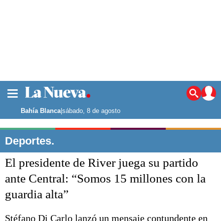
La ciudad
Noticias
Bahía Blanca
|
sábado, 8 de agosto
Punta Alta
La región
Deportes.
El país
El presidente de River juega su partido
El mundo
Seguridad
ante Central: “Somos 15 millones con la
Opinión
guardia alta”
Escenario Olímpico
Deportes
Liga del Sur
Stéfano Di Carlo lanzó un mensaje contundente en