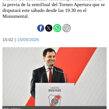
Básquetbol
la previa de la semifinal del Torneo Apertura que se
Fútbol
disputará este sábado desde las 19.30 en el
Monumental.
Federal A
Aplausos
Arte y cultura
Cines
Economía y finanzas
Economía y campo
15:02 |
15/05/2026
Con el campo
Espacio empresas
Sociedad
Sociedad y tiempo
libre
Tecnología
Turismo
Salud
Es viral
El tiempo
Fúnebres
Clasificados
Foto: Infobae