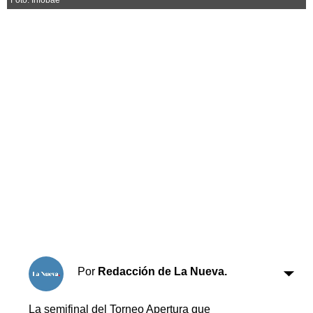
Horóscopo
Suplementos
Farmacias
Servicios
Transportes
Loterías
Datos Útiles
Fúnebres
Edictos
Teléfonos de urgencia
Por
Redacción de La Nueva.
La semifinal del Torneo Apertura que