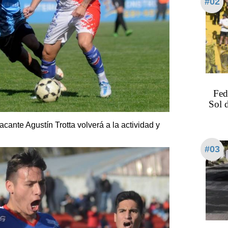
#02
Fed
Sol 
acante Agustín Trotta volverá a la actividad y
#03