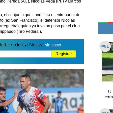
ano Pereda (AC), Nicolás Vega (PF) y Marcos
Edictos
Teléfonos de urgencia
, el conjunto que conducirá el entrenador de
fo (ex San Francisco), el defensor Nicolás
regueira), quien ya tuvo un paso por el club
rippaudo (Tiro Federal).
letters de La Nueva
sin costo
#01
Registrar
Un
cómo