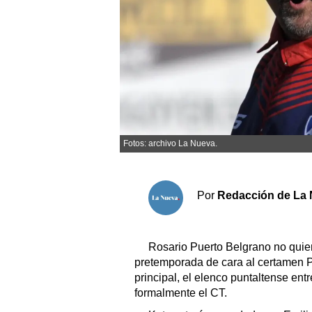
Sociedad y tiempo libre
El tiempo
Cartón Lleno
Fúnebres
Fotos: archivo La Nueva.
Clasificados
Horóscopo
Por
Redacción de La 
Suplementos
Servicios
Rosario Puerto Belgrano no quie
pretemporada de cara al certamen
principal, el elenco puntaltense ent
formalmente el CT.