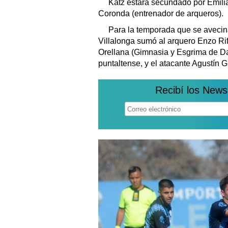
Katz estará secundado por Emili
Coronda (entrenador de arqueros).
Para la temporada que se avecina
Villalonga sumó al arquero Enzo Rif
Orellana (Gimnasia y Esgrima de Dar
puntaltense, y el atacante Agustín G
Recibí los News