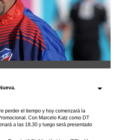
Sociedad
Tecnología
Turismo
Salud
Es viral
Nueva.
Farmacias
Transportes
re perder el tiempo y hoy comenzará la
 Promocional. Con Marcelo Katz como DT
Loterías
renará a las 18.30 y luego será presentado
Datos Útiles
Fúnebres