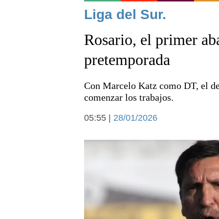
Noticias
Liga del Sur.
Rosario, el primer ab
pretemporada
Con Marcelo Katz como DT, el de 
Deportes
comenzar los trabajos.
05:55 |
28/01/2026
Arte y cultura
Economía y campo