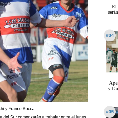
El
serán
#04
Aper
y Du
hi y Franco Bocca.
#05
iga del Sur comenzarán a trabajar entre el lunes