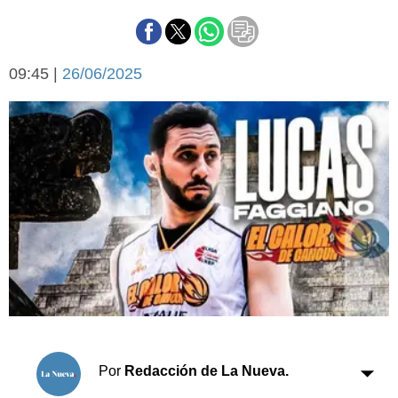
Básquetbol
Fútbol
Federal A
09:45 |
26/06/2025
Aplausos
Arte y cultura
Cines
Economía y finanzas
Economía y campo
Con el campo
Espacio empresas
Sociedad
Sociedad y tiempo
libre
Tecnología
Turismo
Salud
Es viral
El tiempo
Cartón Lleno
Por
Redacción de La Nueva.
Fúnebres