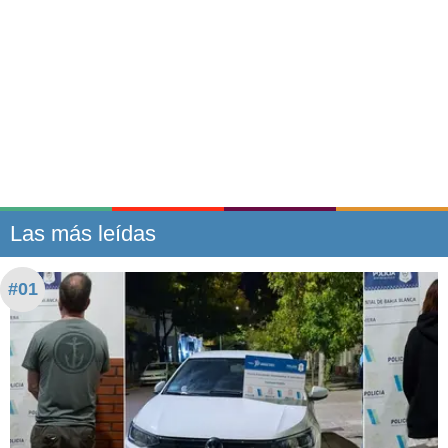
Las más leídas
#01