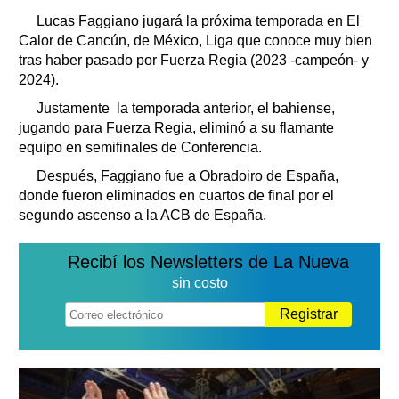
Clasificados
Lucas Faggiano jugará la próxima temporada en El
Horóscopo
Calor de Cancún, de México, Liga que conoce muy bien
Suplementos
tras haber pasado por Fuerza Regia (2023 -campeón- y
2024).
Farmacias
Servicios
Justamente la temporada anterior, el bahiense,
Transportes
jugando para Fuerza Regia, eliminó a su flamante
Loterías
equipo en semifinales de Conferencia.
Datos Útiles
Después, Faggiano fue a Obradoiro de España,
Fúnebres
donde fueron eliminados en cuartos de final por el
Edictos
segundo ascenso a la ACB de España.
Teléfonos de urgencia
Recibí los Newsletters de La Nueva
sin costo
Registrar