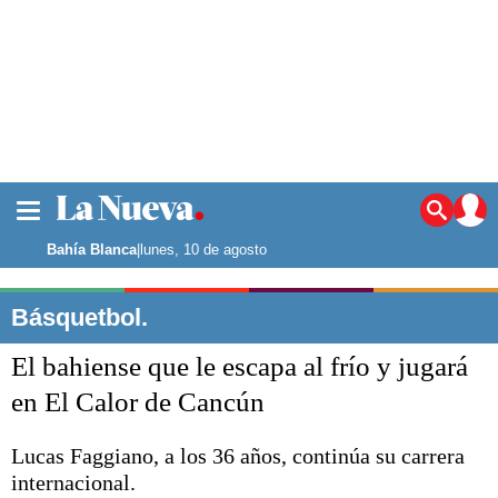
La ciudad
Noticias
Bahía Blanca
|
lunes, 10 de agosto
Punta Alta
La región
Básquetbol.
El país
El bahiense que le escapa al frío y jugará
El mundo
Seguridad
en El Calor de Cancún
Opinión
Escenario Olímpico
Lucas Faggiano, a los 36 años, continúa su carrera
Deportes
internacional.
Liga del Sur