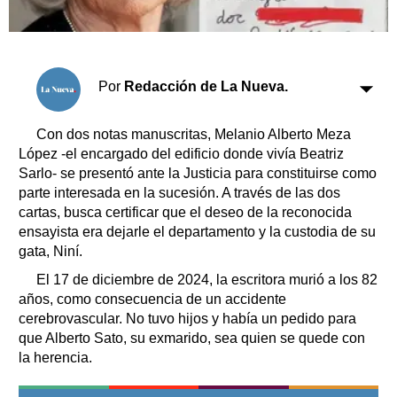
Clasificados
Horóscopo
Suplementos
Farmacias
Por
Redacción de La Nueva.
Servicios
Transportes
Loterías
Con dos notas manuscritas, Melanio Alberto Meza
López -el encargado del edificio donde vivía Beatriz
Datos Útiles
Sarlo- se presentó ante la Justicia para constituirse como
Fúnebres
parte interesada en la sucesión. A través de las dos
Edictos
cartas, busca certificar que el deseo de la reconocida
Teléfonos de urgencia
ensayista era dejarle el departamento y la custodia de su
gata, Niní.
El 17 de diciembre de 2024, la escritora murió a los 82
años, como consecuencia de un accidente
cerebrovascular. No tuvo hijos y había un pedido para
que Alberto Sato, su exmarido, sea quien se quede con
la herencia.