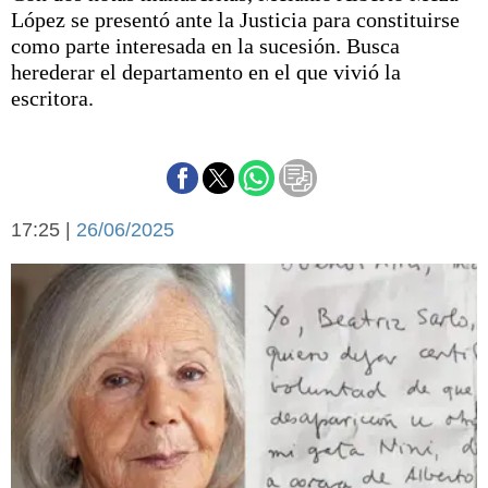
Básquetbol
López se presentó ante la Justicia para constituirse
Fútbol
como parte interesada en la sucesión. Busca
herederar el departamento en el que vivió la
Federal A
escritora.
Aplausos
Arte y cultura
Cines
Economía y finanzas
Economía y campo
Con el campo
Espacio empresas
17:25 |
26/06/2025
Sociedad
Sociedad y tiempo
libre
Tecnología
Turismo
Salud
Es viral
El tiempo
Cartón Lleno
Fúnebres