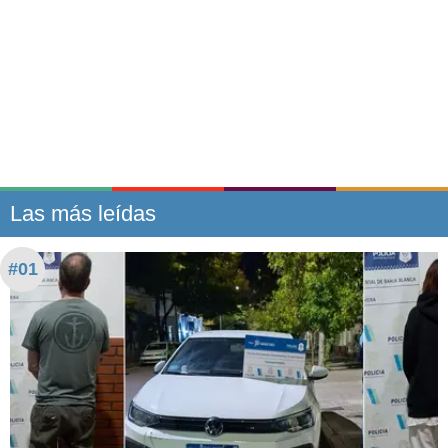
Las más leídas
#01