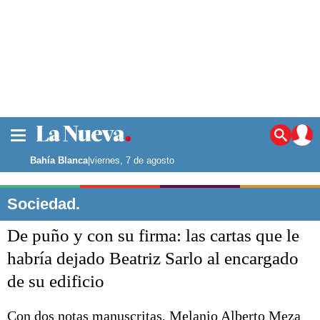
La ciudad
Noticias
Bahía Blanca
|
viernes, 7 de agosto
Punta Alta
La región
Sociedad.
El país
De puño y con su firma: las cartas que le
El mundo
Seguridad
habría dejado Beatriz Sarlo al encargado
Opinión
de su edificio
Escenario Olímpico
Deportes
Liga del Sur
Con dos notas manuscritas, Melanio Alberto Meza