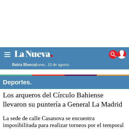
La ciudad
Noticias
Bahía Blanca
|
lunes, 10 de agosto
Punta Alta
La región
Deportes.
El país
Los arqueros del Círculo Bahiense
El mundo
Seguridad
llevaron su puntería a General La Madrid
Opinión
Escenario Olímpico
La sede de calle Casanova se encuentra
Deportes
imposibilitada para realizar torneos por el temporal
Liga del Sur