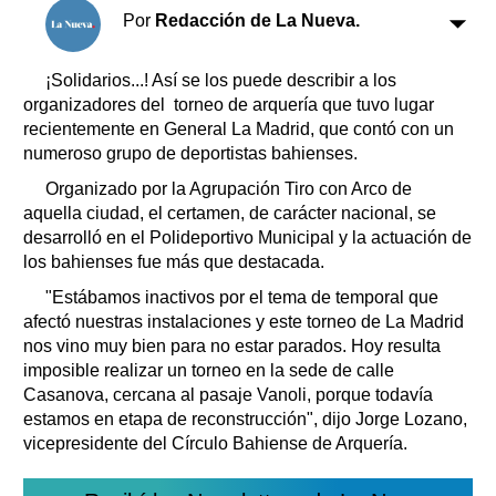
Clasificados
Por
Redacción de La Nueva.
Horóscopo
Suplementos
¡Solidarios...! Así se los puede describir a los
organizadores del torneo de arquería que tuvo lugar
Farmacias
Servicios
recientemente en General La Madrid, que contó con un
Transportes
numeroso grupo de deportistas bahienses.
Loterías
Organizado por la Agrupación Tiro con Arco de
Datos Útiles
aquella ciudad, el certamen, de carácter nacional, se
Fúnebres
desarrolló en el Polideportivo Municipal y la actuación de
Edictos
los bahienses fue más que destacada.
Teléfonos de urgencia
"Estábamos inactivos por el tema de temporal que
afectó nuestras instalaciones y este torneo de La Madrid
nos vino muy bien para no estar parados. Hoy resulta
imposible realizar un torneo en la sede de calle
Casanova, cercana al pasaje Vanoli, porque todavía
estamos en etapa de reconstrucción", dijo Jorge Lozano,
vicepresidente del Círculo Bahiense de Arquería.