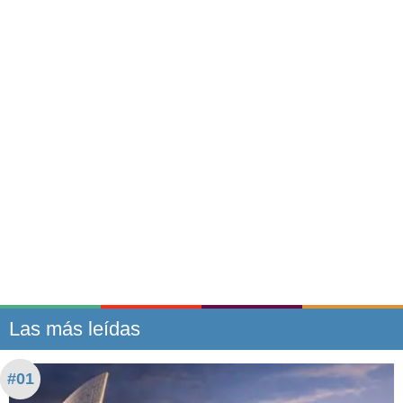
Las más leídas
#01