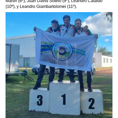
Martín (6º), Juan David Sotelo (9º), Leandro Cataldo
(10º), y Leandro Giambartolomei (11º).