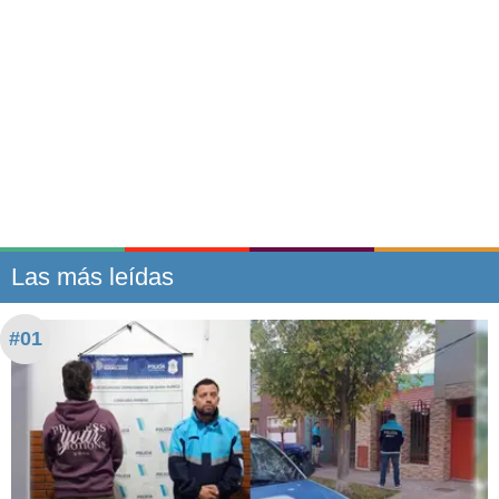
Las más leídas
#01