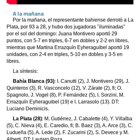
A la mañana
Por la mañana, el representante bahiense derrotó a La
Plata, por 93 a 28, y hubo dos jugadoras "iluminadas"
por el sol del domingo: Juana Montivero aportó 29
puntos, con 5-7 en triples, 6-7 en dobles y 2-2 en libres,
mientras que Martina Errazquín Eyheraguibel aportó 19
unidades, con 2-4 en triples, 5-10 en dobles y 3-5 en
libres.
La síntesis:
Bahía Blanca (93)
: I. Canutti (2), J. Montivero (29), J.
Quinteros (3), R. Vasconcelo (12), V. Zárate (2), fi; O.
Spagnolo, J. Vogel (8), P. Fernández (5), I. Sorzini, M.
Errazquín Eyheraguibel (19) e I. Larrasolo (13). DT:
Luciano Deminicis.
La Plata (28)
: M. Gutiérrez, J. Cabalette (4), Y. Villalba
(5), C. Nieva (4), E. Caredio, fi; B. Baez (3), A. Arce (3), C.
Ludueña (5), A. Lede (2), F. Zucarini (2), S. Devece y M.
Alberti, DT: Lautaro Roza.