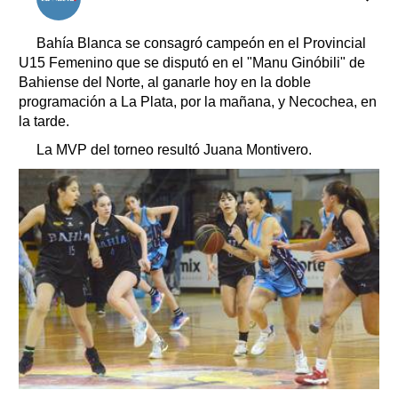
Clasificados
Horóscopo
Bahía Blanca se consagró campeón en el Provincial
Suplementos
U15 Femenino que se disputó en el "Manu Ginóbili" de
Bahiense del Norte, al ganarle hoy en la doble
Farmacias
Servicios
programación a La Plata, por la mañana, y Necochea, en
Transportes
la tarde.
Loterías
La MVP del torneo resultó Juana Montivero.
Datos Útiles
Fúnebres
Edictos
Teléfonos de urgencia