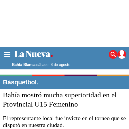
La ciudad
Noticias
Bahía Blanca
|
sábado, 8 de agosto
Punta Alta
La región
Básquetbol.
El país
Bahía mostró mucha superioridad en el
El mundo
Seguridad
Provincial U15 Femenino
Opinión
Escenario Olímpico
El representante local fue invicto en el torneo que se
Deportes
disputó en nuestra ciudad.
Liga del Sur