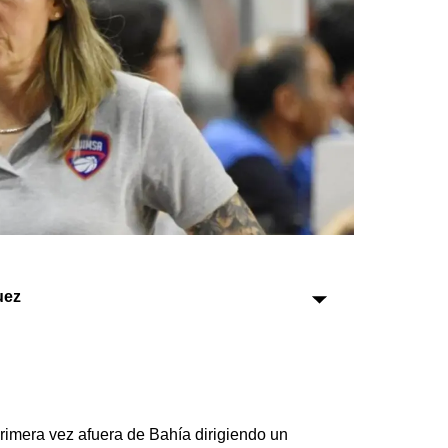
Sociedad
Tecnología
Turismo
Salud
Es viral
uez
Farmacias
Transportes
Loterías
Datos Útiles
Fúnebres
primera vez afuera de Bahía dirigiendo un