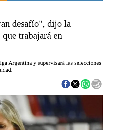
Punta Alta
La región
an desafío", dijo la
El país
El mundo
 que trabajará en
Seguridad
Opinión
Escenario Olímpico
iga Argentina y supervisará las selecciones
Liga del Sur
iudad.
Básquetbol
Fútbol
Federal A
Aplausos
Cines
Economía y finanzas
Con el campo
Espacio empresas