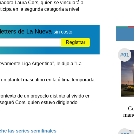
nadora Laura Cors, quien se vinculará a
Edictos
icipa en la segunda categoría a nivel
Teléfonos de urgencia
letters de La Nueva
sin costo
Registrar
#01
evamente Liga Argentina", le dijo a "La
e un plantel masculino en la última temporada
ontexto de un proyecto distinto al vivido en
seguró Cors, quien estuvo dirigiendo
Cu
mane
e las series semifinales