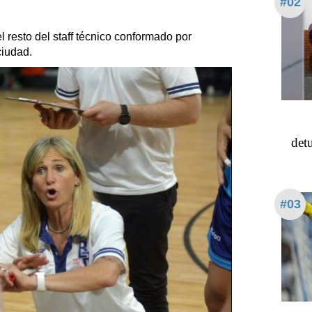
#02
l resto del staff técnico conformado por
ciudad.
detu
#03