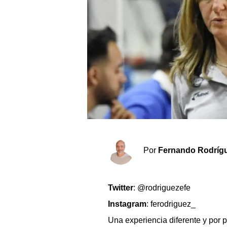
Sociedad y tiempo libre
El tiempo
Cartón Lleno
Fúnebres
Clasificados
Horóscopo
Por
Fernando Rodríg
Suplementos
Servicios
Twitter
: @rodriguezefe
Instagram
: ferodriguez_
Una experiencia diferente y por 