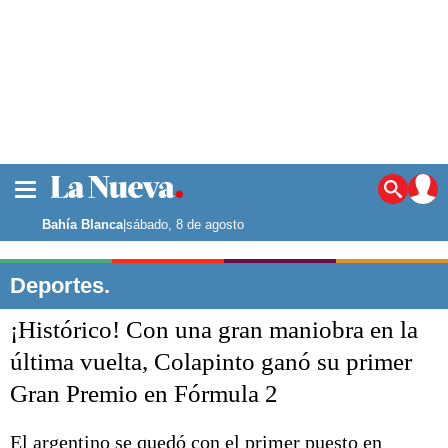
La ciudad
Noticias
Bahía Blanca
|
sábado, 8 de agosto
Punta Alta
La región
Deportes.
El país
¡Histórico! Con una gran maniobra en la
El mundo
Seguridad
última vuelta, Colapinto ganó su primer
Opinión
Gran Premio en Fórmula 2
Escenario Olímpico
Deportes
Liga del Sur
El argentino se quedó con el primer puesto en