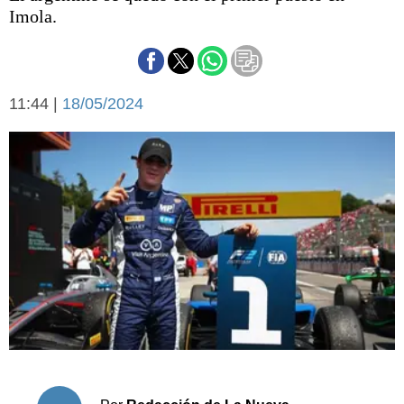
Básquetbol
Imola.
Fútbol
Federal A
Aplausos
Arte y cultura
11:44 |
18/05/2024
Cines
Economía y finanzas
Economía y campo
Con el campo
Espacio empresas
Sociedad
Sociedad y tiempo
libre
Tecnología
Turismo
Salud
Es viral
El tiempo
Cartón Lleno
Fúnebres