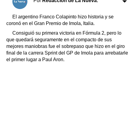
Por
Redacción de La Nueva.
Clasificados
Horóscopo
El argentino Franco Colapinto hizo historia y se
Suplementos
coronó en el Gran Premio de Imola, Italia.
Farmacias
Servicios
Consiguió su primera victoria en Fórmula 2, pero lo
Transportes
que quedará seguramente en el compacto de sus
Loterías
mejores maniobras fue el sobrepaso que hizo en el giro
final de la carrera Sprint del GP de Imola para arrebatarle
Datos Útiles
el primer lugar a Paul Aron.
Fúnebres
Edictos
Teléfonos de urgencia