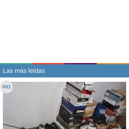
Las más leídas
#01