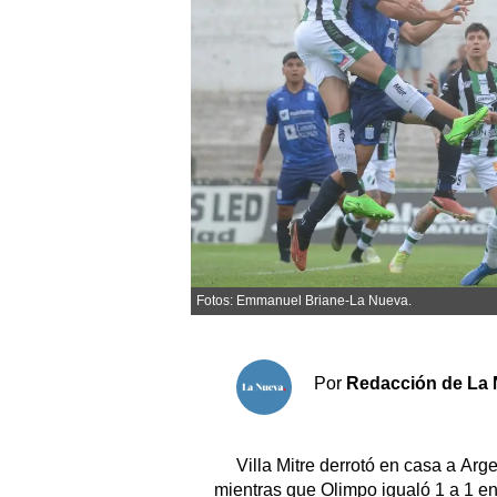
Sociedad y tiempo libre
El tiempo
Cartón Lleno
Fúnebres
Clasificados
Horóscopo
Fotos: Emmanuel Briane-La Nueva.
Suplementos
Servicios
Por
Redacción de La 
Villa Mitre derrotó en casa a Arg
mientras que Olimpo igualó 1 a 1 e