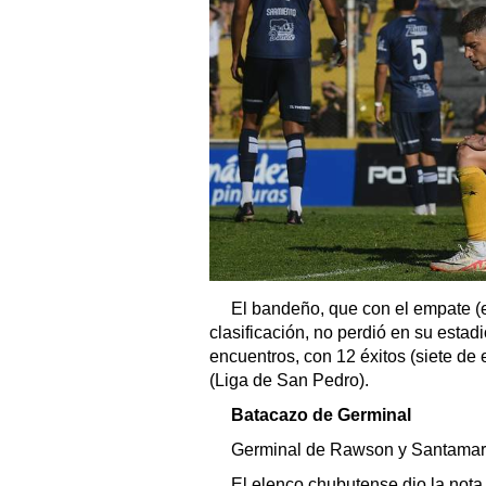
El bandeño, que con el empate (e
clasificación, no perdió en su estad
encuentros, con 12 éxitos (siete de e
(Liga de San Pedro).
Batacazo de Germinal
Germinal de Rawson y Santamarin
El elenco chubutense dio la nota y