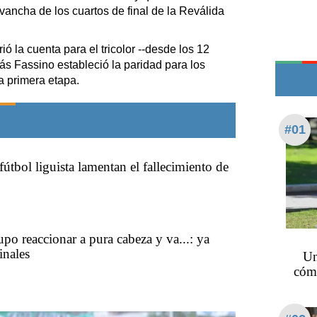
Edictos
vancha de los cuartos de final de la Reválida
Teléfonos de urgencia
ó la cuenta para el tricolor --desde los 12
ás Fassino estableció la paridad para los
a primera etapa.
#01
útbol liguista lamentan el fallecimiento de
upo reaccionar a pura cabeza y va...: ya
inales
Un
cómo