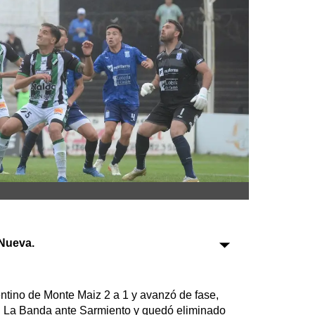
Sociedad
Tecnología
Turismo
Salud
Es viral
Farmacias
Nueva.
Transportes
Loterías
Datos Útiles
entino de Monte Maiz 2 a 1 y avanzó de fase,
Fúnebres
n La Banda ante Sarmiento y quedó eliminado