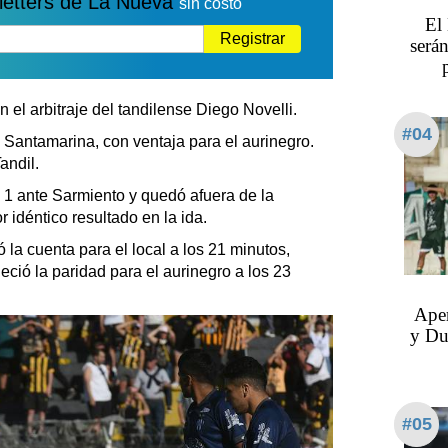
letters de La Nueva
sin costo
El
Registrar
serán
on el arbitraje del tandilense Diego Novelli.
#04
e Santamarina, con ventaja para el aurinegro.
andil.
1 ante Sarmiento y quedó afuera de la
 idéntico resultado en la ida.
 la cuenta para el local a los 21 minutos,
ció la paridad para el aurinegro a los 23
Aper
y Du
#05