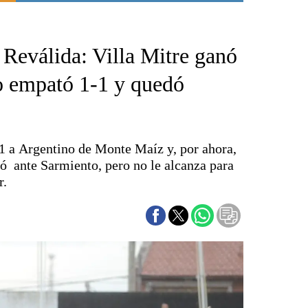
Punta Alta
La región
a Reválida: Villa Mitre ganó
El país
El mundo
po empató 1-1 y quedó
Seguridad
Opinión
Escenario Olímpico
 a1 a Argentino de Monte Maíz y, por ahora,
Liga del Sur
ló ante Sarmiento, pero no le alcanza para
Básquetbol
r.
Fútbol
Federal A
Aplausos
Cines
Economía y finanzas
Con el campo
Espacio empresas