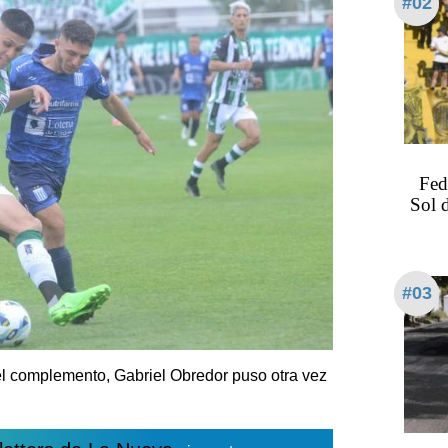
#02
Fed
Sol 
#03
el complemento, Gabriel Obredor puso otra vez
.