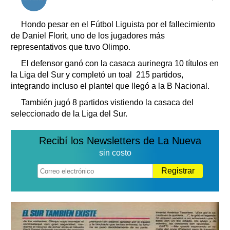
Clasificados
Horóscopo
Hondo pesar en el Fútbol Liguista por el fallecimiento
Suplementos
de Daniel Florit, uno de los jugadores más
representativos que tuvo Olimpo.
Farmacias
Servicios
Transportes
El defensor ganó con la casaca aurinegra 10 títulos en
la Liga del Sur y completó un toal 215 partidos,
Loterías
integrando incluso el plantel que llegó a la B Nacional.
Datos Útiles
También jugó 8 partidos vistiendo la casaca del
Fúnebres
seleccionado de la Liga del Sur.
Edictos
Teléfonos de urgencia
Recibí los Newsletters de La Nueva
sin costo
Registrar