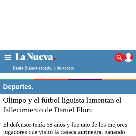
La ciudad
Noticias
Bahía Blanca
|
sábado, 8 de agosto
Punta Alta
La región
Deportes.
El país
Olimpo y el fútbol liguista lamentan el
El mundo
Seguridad
fallecimiento de Daniel Florit
Opinión
Escenario Olímpico
El defensor tenía 68 años y fue uno de los mejores
Deportes
jugadores que visitó la casaca aurinegra, ganando
Liga del Sur