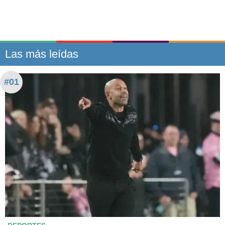
Las más leídas
#01