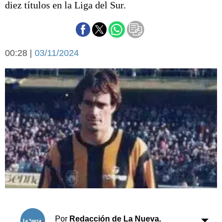
diez títulos en la Liga del Sur.
Básquetbol
Fútbol
Federal A
Aplausos
Arte y cultura
00:28 |
03/11/2024
Cines
Economía y finanzas
Economía y campo
Con el campo
Espacio empresas
Sociedad
Sociedad y tiempo
libre
Tecnología
Turismo
Salud
Es viral
El tiempo
Cartón Lleno
Fúnebres
Por
Redacción de La Nueva.