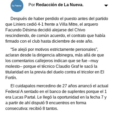
Clasificados
Por
Redacción de La Nueva.
Horóscopo
Suplementos
Después de haber perdido el puesto antes del partido
que Liniers cedió 4-1 frente a Villa Mitre, el arquero
Farmacias
Servicios
Facundo Désima decidió alejarse del Chivo
Transportes
rescindiendo, de común acuerdo, el contrato que había
Loterías
firmado con el club hasta diciembre de este año.
Datos Útiles
“Se alejó por motivos estrictamente personales”,
Fúnebres
aclaran desde la dirigencia albinegra, más allá de que
Edictos
los comentarios callejeros indican que se fue –muy
Teléfonos de urgencia
molesto-- porque el técnico Claudio Graf le sacó la
titularidad en la previa del duelo contra el tricolor en El
Fortín.
El cuidapalos mercedino de 27 años arrancó el actual
Federal A sentado en el banco de suplentes porque el 1
era Lucas Partal. Le llegó la oportunidad en la fecha 7 y
a partir de ahí disputó 9 encuentros en forma
consecutiva: recibió 8 tantos.