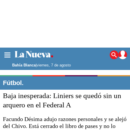
La ciudad
Noticias
Bahía Blanca
|
viernes, 7 de agosto
Punta Alta
La región
Fútbol.
El país
Baja inesperada: Liniers se quedó sin un
El mundo
Seguridad
arquero en el Federal A
Opinión
Escenario Olímpico
Facundo Désima adujo razones personales y se alejó
Deportes
del Chivo. Está cerrado el libro de pases y no lo
Liga del Sur