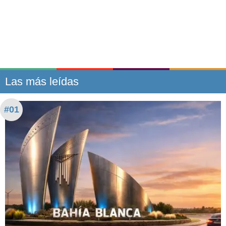
Las más leídas
#01