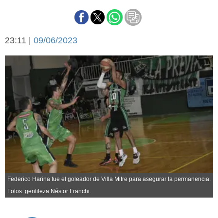
Básquetbol
Fútbol
Federal A
23:11 |
09/06/2023
Aplausos
Arte y cultura
Cines
Economía y finanzas
Economía y campo
Con el campo
Espacio empresas
Sociedad
Sociedad y tiempo
libre
Tecnología
Turismo
Salud
Es viral
El tiempo
Federico Harina fue el goleador de Villa Mitre para asegurar la permanencia.
Fotos: gentileza Néstor Franchi.
Cartón Lleno
Fúnebres