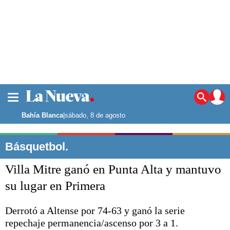
La ciudad
Noticias
Bahía Blanca
|
sábado, 8 de agosto
Punta Alta
La región
Básquetbol.
El país
Villa Mitre ganó en Punta Alta y mantuvo
El mundo
Seguridad
su lugar en Primera
Opinión
Escenario Olímpico
Derrotó a Altense por 74-63 y ganó la serie
Deportes
repechaje permanencia/ascenso por 3 a 1.
Liga del Sur