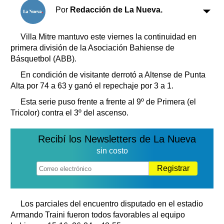
Clasificados
Por
Redacción de La Nueva.
Horóscopo
Suplementos
Villa Mitre mantuvo este viernes la continuidad en
Farmacias
primera división de la Asociación Bahiense de
Servicios
Básquetbol (ABB).
Transportes
Loterías
En condición de visitante derrotó a Altense de Punta
Alta por 74 a 63 y ganó el repechaje por 3 a 1.
Datos Útiles
Fúnebres
Esta serie puso frente a frente al 9º de Primera (el
Tricolor) contra el 3º del ascenso.
Edictos
Teléfonos de urgencia
Recibí los Newsletters de La Nueva
sin costo
Registrar
Los parciales del encuentro disputado en el estadio
Armando Traini fueron todos favorables al equipo