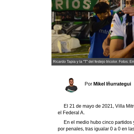
Sociedad y tiempo libre
El tiempo
Cartón Lleno
Fúnebres
Ricardo Tapia y la "T" del festejo tricolor. Fotos
Clasificados
Horóscopo
Por
Mikel Iñurrategui
Suplementos
Servicios
El 21 de mayo de 2021, Villa Mit
el Federal A.
En el medio hubo cinco partidos y
por penales, tras igualar 0 a 0 en la