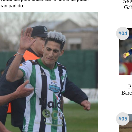
Se 
ran partido.
Gab
#04
P
Barc
#05