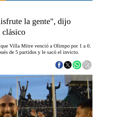
Punta Alta
La región
isfrute la gente", dijo
El país
El mundo
 clásico
Seguridad
Opinión
 que Villa Mitre venció a Olimpo por 1 a 0.
Escenario Olímpico
ués de 5 partidos y le sacó el invicto.
Liga del Sur
Básquetbol
Fútbol
Federal A
Aplausos
Cines
Economía y finanzas
Con el campo
Espacio empresas