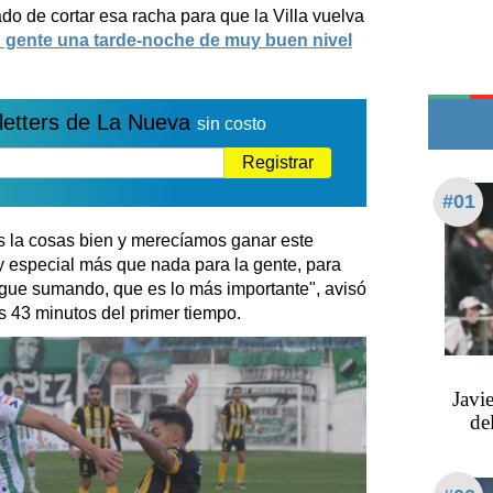
Edictos
do de cortar esa racha para que la Villa vuelva
u gente una tarde-noche de muy buen nivel
Teléfonos de urgencia
letters de La Nueva
sin costo
Registrar
#01
s la cosas bien y merecíamos ganar este
y especial más que nada para la gente, para
igue sumando, que es lo más importante", avisó
s 43 minutos del primer tiempo.
Javi
de