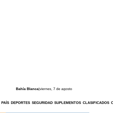
Bahía Blanca
|
viernes, 7 de agosto
 PAÍS
DEPORTES
SEGURIDAD
SUPLEMENTOS
CLASIFICADOS
La ciudad