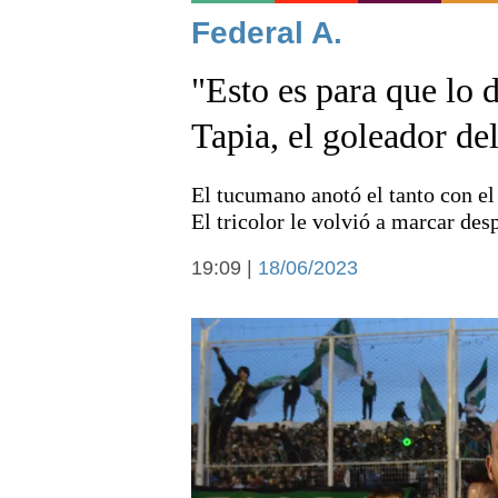
Noticias
Federal A.
"Esto es para que lo d
Tapia, el goleador del
El tucumano anotó el tanto con el
Deportes
El tricolor le volvió a marcar desp
19:09 |
18/06/2023
Arte y cultura
Economía y campo