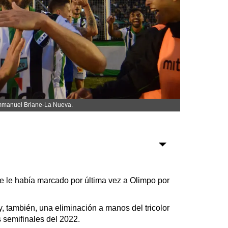
Sociedad
Tecnología
Turismo
Salud
Es viral
: Emmanuel Briane-La Nueva.
Farmacias
Transportes
re le había marcado por última vez a Olimpo por
Loterías
Datos Útiles
, también, una eliminación a manos del tricolor
s semifinales del 2022.
Fúnebres