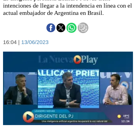
Básquetbol
intenciones de llegar a la intendencia en línea con el
Fútbol
actual embajador de Argentina en Brasil.
Federal A
Aplausos
Arte y cultura
Cines
16:04 |
13/06/2023
Economía y finanzas
Economía y campo
Con el campo
Espacio empresas
Sociedad
Sociedad y tiempo
libre
Tecnología
Turismo
Salud
Es viral
El tiempo
Cartón Lleno
Fúnebres