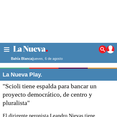
La ciudad
Noticias
Bahía Blanca
|
jueves, 6 de agosto
Punta Alta
La región
La Nueva Play.
El país
"Scioli tiene espalda para bancar un
El mundo
Seguridad
proyecto democrático, de centro y
Opinión
pluralista"
Escenario Olímpico
Deportes
Liga del Sur
El dirigente peronista Leandro Nievas tiene