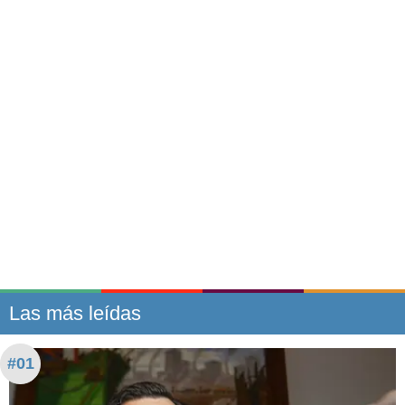
Las más leídas
#01