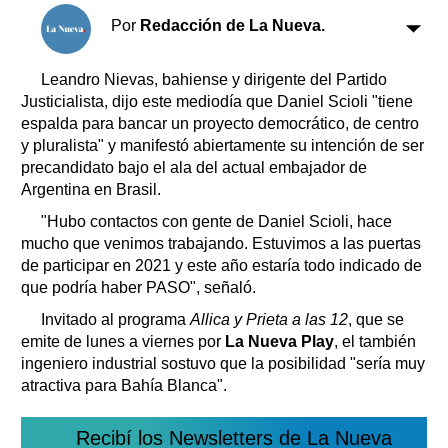
Clasificados
Por
Redacción de La Nueva.
Horóscopo
Suplementos
Leandro Nievas, bahiense y dirigente del Partido
Farmacias
Justicialista, dijo este mediodía que Daniel Scioli "tiene
Servicios
Transportes
espalda para bancar un proyecto democrático, de centro
y pluralista" y manifestó abiertamente su intención de ser
Loterías
precandidato bajo el ala del actual embajador de
Datos Útiles
Argentina en Brasil.
Fúnebres
"Hubo contactos con gente de Daniel Scioli, hace
Edictos
mucho que venimos trabajando. Estuvimos a las puertas
Teléfonos de urgencia
de participar en 2021 y este año estaría todo indicado de
que podría haber PASO", señaló.
Invitado al programa
Allica y Prieta a las 12
, que se
emite de lunes a viernes por
La Nueva Play
, el también
ingeniero industrial sostuvo que la posibilidad "sería muy
atractiva para Bahía Blanca".
Recibí los Newsletters de La Nueva