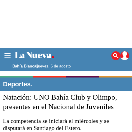
La ciudad
Noticias
Bahía Blanca
|
jueves, 6 de agosto
Punta Alta
La región
Deportes.
El país
Natación: UNO Bahía Club y Olimpo,
El mundo
Seguridad
presentes en el Nacional de Juveniles
Opinión
Escenario Olímpico
La competencia se iniciará el miércoles y se
Deportes
disputará en Santiago del Estero.
Liga del Sur