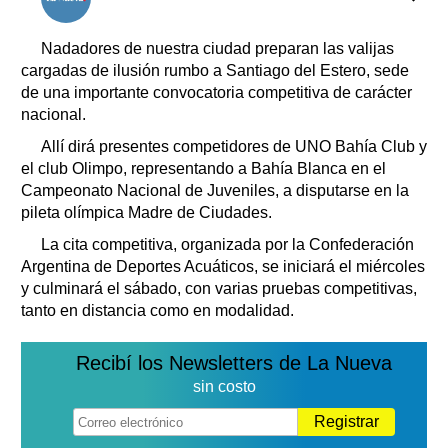
Clasificados
Horóscopo
Nadadores de nuestra ciudad preparan las valijas
Suplementos
cargadas de ilusión rumbo a Santiago del Estero, sede
de una importante convocatoria competitiva de carácter
Farmacias
Servicios
nacional.
Transportes
Allí dirá presentes competidores de UNO Bahía Club y
Loterías
el club Olimpo, representando a Bahía Blanca en el
Datos Útiles
Campeonato Nacional de Juveniles, a disputarse en la
Fúnebres
pileta olímpica Madre de Ciudades.
Edictos
La cita competitiva, organizada por la Confederación
Teléfonos de urgencia
Argentina de Deportes Acuáticos, se iniciará el miércoles
y culminará el sábado, con varias pruebas competitivas,
tanto en distancia como en modalidad.
Recibí los Newsletters de La Nueva
sin costo
Registrar