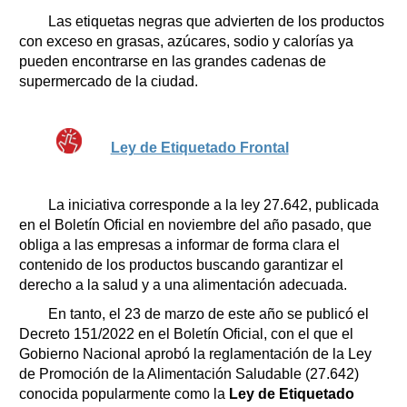
Clasificados
Las etiquetas negras que advierten de los productos
Horóscopo
con exceso en grasas, azúcares, sodio y calorías ya
Suplementos
pueden encontrarse en las grandes cadenas de
supermercado de la ciudad.
Farmacias
Servicios
Transportes
Loterías
Ley de Etiquetado Frontal
Datos Útiles
Fúnebres
La iniciativa corresponde a la ley 27.642, publicada
Edictos
en el Boletín Oficial en noviembre del año pasado, que
Teléfonos de urgencia
obliga a las empresas a informar de forma clara el
contenido de los productos buscando garantizar el
derecho a la salud y a una alimentación adecuada.
En tanto, el 23 de marzo de este año se publicó el
Decreto 151/2022 en el Boletín Oficial, con el que el
Gobierno Nacional aprobó la reglamentación de la Ley
de Promoción de la Alimentación Saludable (27.642)
conocida popularmente como la
Ley de Etiquetado