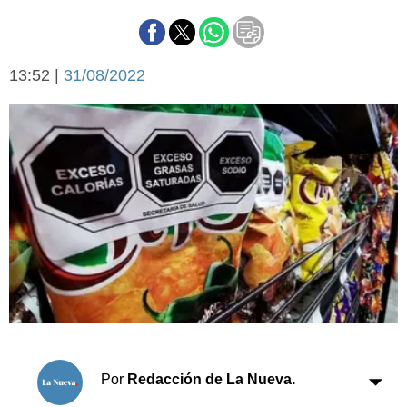
Básquetbol
Fútbol
Federal A
13:52 |
31/08/2022
Aplausos
Arte y cultura
Cines
Economía y finanzas
Economía y campo
Con el campo
Espacio empresas
Sociedad
Sociedad y tiempo
libre
Tecnología
Turismo
Salud
Es viral
El tiempo
Cartón Lleno
Por
Redacción de La Nueva.
Fúnebres