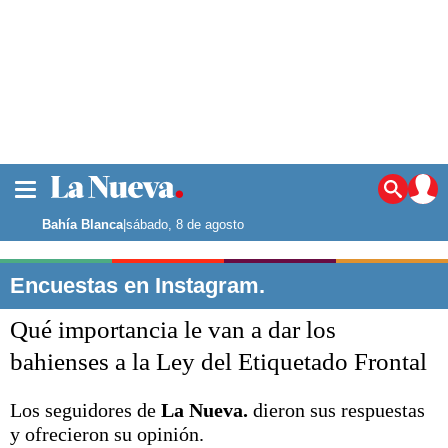
La ciudad
Noticias
Bahía Blanca
|
sábado, 8 de agosto
Punta Alta
La región
Encuestas en Instagram.
El país
Qué importancia le van a dar los
El mundo
Seguridad
bahienses a la Ley del Etiquetado Frontal
Opinión
Escenario Olímpico
Los seguidores de
La Nueva.
dieron sus respuestas
Deportes
y ofrecieron su opinión.
Liga del Sur