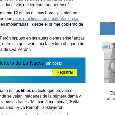
Edictos
 educativos del territorio bonaerense".
Teléfonos de urgencia
miento 12 en las últimas horas y si bien no
nen que
esas prácticas son habituales en las
nen implantadas "desde el primer gobierno de
erón impuso en las aulas ciertas enseñanzas
 entre las que se incluía la lectura obligada de
#01
fía de Eva Perón".
letters de La Nueva
sin costo
Registrar
a en los libros de texto que proveía el
Tr
onde se veían imágenes de la primera dama y
alla
as famosas frases `Mi mamá me mima`, `Evita
nos ama, ¡Viva Perón!'", sostuvieron.