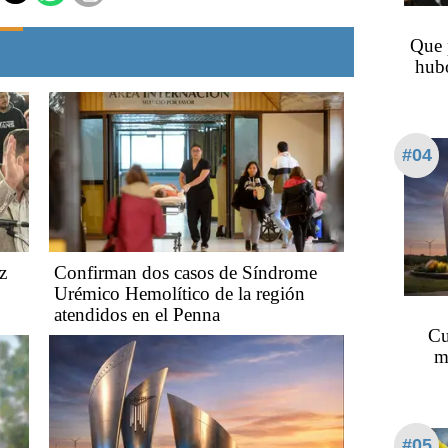
Que 
hubo
#04
z
Confirman dos casos de Síndrome
Urémico Hemolítico de la región
atendidos en el Penna
Cu
m
#05