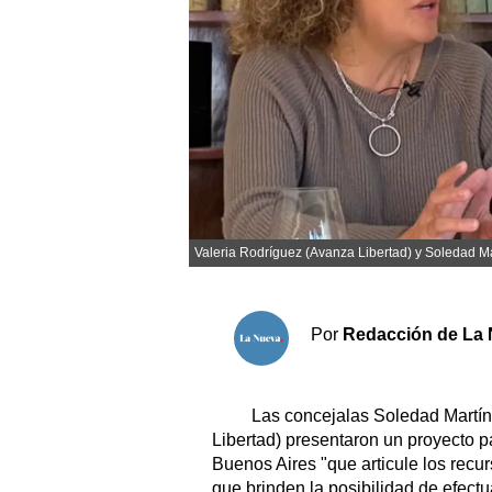
Sociedad y tiempo libre
El tiempo
Cartón Lleno
Fúnebres
Valeria Rodríguez (Avanza Libertad) y Soledad Ma
Clasificados
Horóscopo
Suplementos
Por
Redacción de La 
Servicios
Las concejalas Soledad Martíne
Libertad) presentaron un proyecto p
Buenos Aires "que articule los rec
que brinden la posibilidad de efect