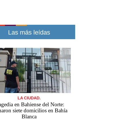
Las más leídas
LA CIUDAD.
agedia en Bahiense del Norte:
naron siete domicilios en Bahía
Blanca