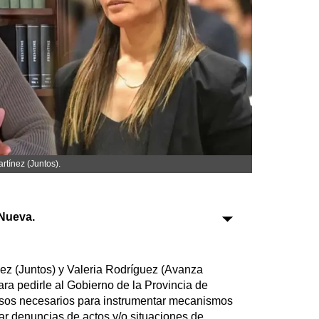
Sociedad
Tecnología
Turismo
Salud
Es viral
rtínez (Juntos).
Nueva.
Farmacias
Transportes
z (Juntos) y Valeria Rodríguez (Avanza
Loterías
ara pedirle al Gobierno de la Provincia de
Datos Útiles
ursos necesarios para instrumentar mecanismos
Fúnebres
uar denuncias de actos y/o situaciones de