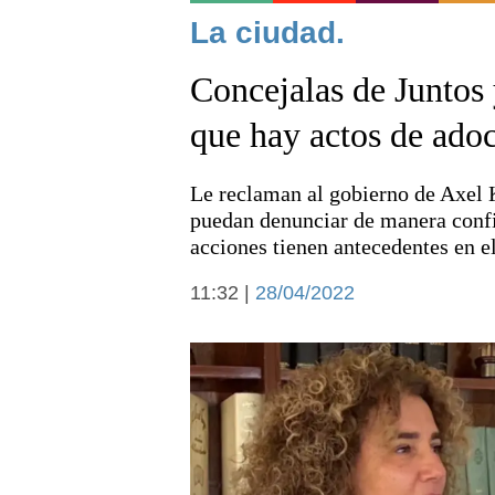
Noticias
La ciudad.
Concejalas de Juntos
que hay actos de adoc
Le reclaman al gobierno de Axel 
Deportes
puedan denunciar de manera confi
acciones tienen antecedentes en e
11:32 |
28/04/2022
Arte y cultura
Economía y campo