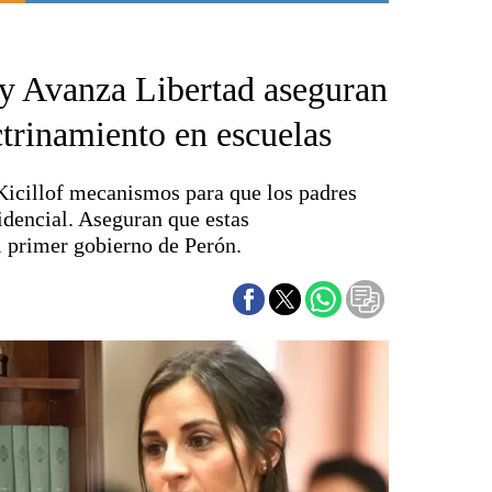
Punta Alta
La región
 y Avanza Libertad aseguran
El país
El mundo
trinamiento en escuelas
Seguridad
Opinión
Kicillof mecanismos para que los padres
Escenario Olímpico
dencial. Aseguran que estas
Liga del Sur
l primer gobierno de Perón.
Básquetbol
Fútbol
Federal A
Aplausos
Cines
Economía y finanzas
Con el campo
Espacio empresas