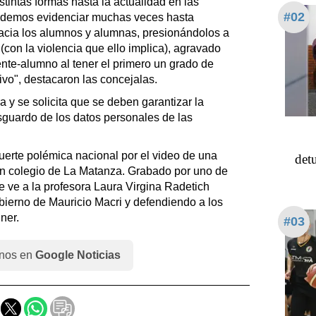
tintas formas hasta la actualidad en las
#02
odemos evidenciar muchas veces hasta
hacia los alumnos y alumnas, presionándolos a
con la violencia que ello implica), agravado
ente-alumno al tener el primero un grado de
ivo", destacaron las concejalas.
 y se solicita que se deben garantizar la
esguardo de los datos personales de las
erte polémica nacional por el video de una
detu
n colegio de La Matanza. Grabado por uno de
se ve a la profesora Laura Virgina Radetich
bierno de Mauricio Macri y defendiendo a los
ner.
#03
nos en
Google Noticias