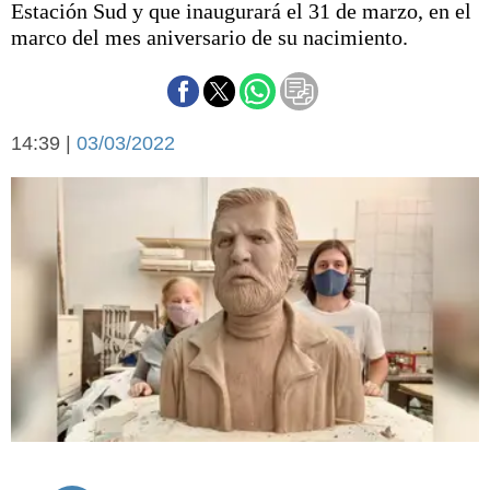
Estación Sud y que inaugurará el 31 de marzo, en el
Básquetbol
marco del mes aniversario de su nacimiento.
Fútbol
Federal A
Aplausos
Arte y cultura
Cines
14:39 |
03/03/2022
Economía y finanzas
Economía y campo
Con el campo
Espacio empresas
Sociedad
Sociedad y tiempo
libre
Tecnología
Turismo
Salud
Es viral
El tiempo
Cartón Lleno
Fúnebres