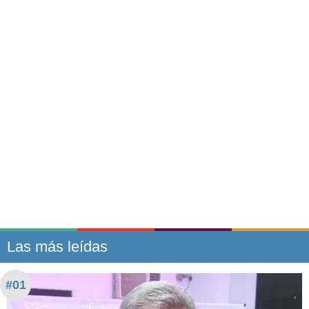
Las más leídas
#01