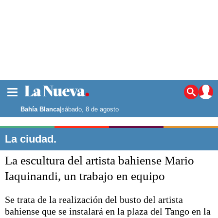
La ciudad
Noticias
Bahía Blanca
|
sábado, 8 de agosto
Punta Alta
La región
La ciudad.
El país
La escultura del artista bahiense Mario
El mundo
Seguridad
Iaquinandi, un trabajo en equipo
Opinión
Escenario Olímpico
Se trata de la realización del busto del artista
Deportes
bahiense que se instalará en la plaza del Tango en la
Liga del Sur