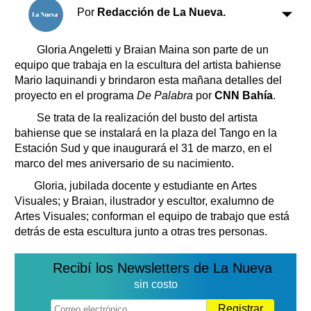
Clasificados
Por
Redacción de La Nueva.
Horóscopo
Suplementos
Gloria Angeletti y Braian Maina son parte de un
equipo que trabaja en la escultura del artista bahiense
Farmacias
Servicios
Mario Iaquinandi y brindaron esta mañana detalles del
Transportes
proyecto en el programa
De Palabra
por
CNN Bahía
.
Loterías
Se trata de la realización del busto del artista
Datos Útiles
bahiense que se instalará en la plaza del Tango en la
Fúnebres
Estación Sud y que inaugurará el 31 de marzo, en el
Edictos
marco del mes aniversario de su nacimiento.
Teléfonos de urgencia
Gloria, jubilada docente y estudiante en Artes
Visuales; y Braian, ilustrador y escultor, exalumno de
Artes Visuales; conforman el equipo de trabajo que está
detrás de esta escultura junto a otras tres personas.
Recibí los Newsletters de La Nueva
sin costo
Registrar