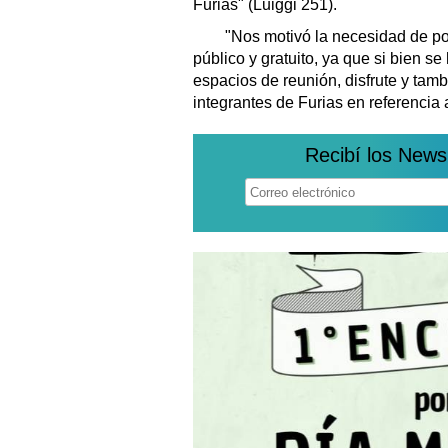
Furias" (Luiggi 251).
"Nos motivó la necesidad de pod
público y gratuito, ya que si bien s
espacios de reunión, disfrute y tam
integrantes de Furias en referencia a
Recibí los News