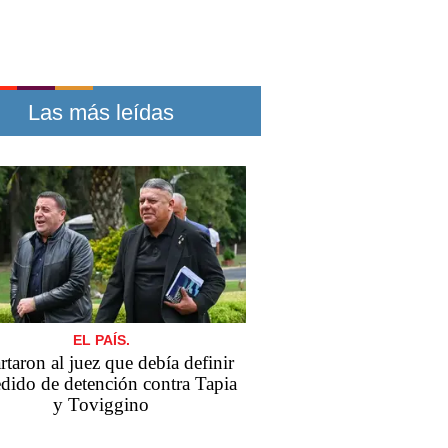
Las más leídas
EL PAÍS.
taron al juez que debía definir
edido de detención contra Tapia
y Toviggino