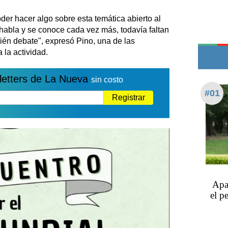
Edictos
er hacer algo sobre esta temática abierto al
Teléfonos de urgencia
e habla y se conoce cada vez más, todavía faltan
bién debate", expresó Pino, una de las
 la actividad.
letters de La Nueva
sin costo
#01
Registrar
Apar
el p