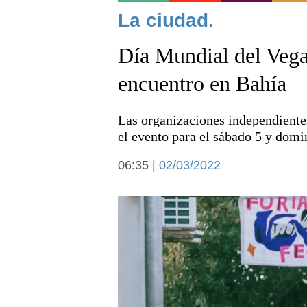
Noticias
La ciudad.
Día Mundial del Vega
encuentro en Bahía
Las organizaciones independiente
Deportes
el evento para el sábado 5 y dom
06:35 |
02/03/2022
Arte y cultura
Economía y campo