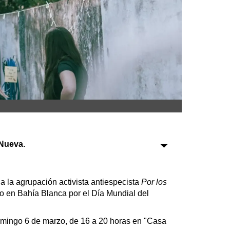
Sociedad
Tecnología
Turismo
Salud
Es viral
Nueva.
Farmacias
Transportes
 a la agrupación activista antiespecista
Por los
tro en Bahía Blanca por el Día Mundial del
Loterías
Datos Útiles
mingo 6 de marzo, de 16 a 20 horas en "Casa
Fúnebres