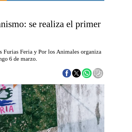
Punta Alta
La región
nismo: se realiza el primer
El país
El mundo
Seguridad
Opinión
s Furias Feria y Por los Animales organiza
Escenario Olímpico
ingo 6 de marzo.
Liga del Sur
Básquetbol
Fútbol
Federal A
Aplausos
Cines
Economía y finanzas
Con el campo
Espacio empresas