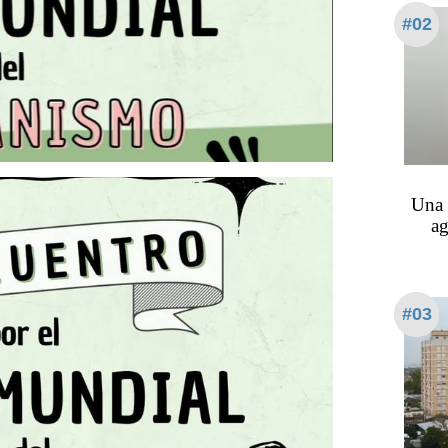
#02
Una 
ag
#03