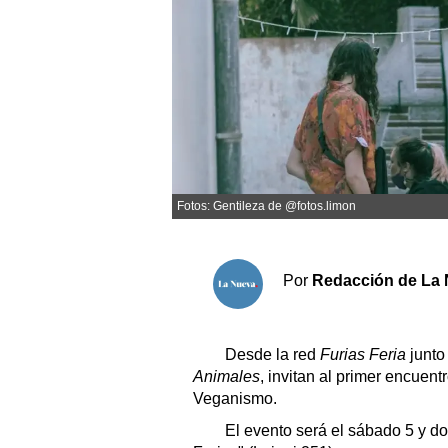
Sociedad y tiempo libre
El tiempo
Cartón Lleno
Fúnebres
Fotos: Gentileza de @fotos.limon
Clasificados
Horóscopo
Por
Redacción de La 
Suplementos
Servicios
Desde la red
Furias Feria
junto
Animales
, invitan al primer encuen
Veganismo.
El evento será el sábado 5 y do