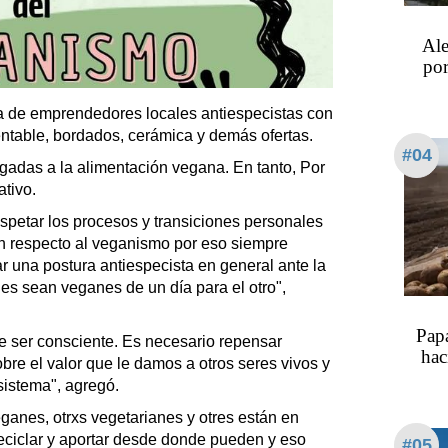
Ale
por
 de emprendedores locales antiespecistas con
ntable, bordados, cerámica y demás ofertas.
#04
gadas a la alimentación vegana. En tanto, Por
ativo.
petar los procesos y transiciones personales
on respecto al veganismo por eso siempre
 una postura antiespecista en general ante la
odes sean veganes de un día para el otro",
Papa
e ser consciente. Es necesario repensar
hac
bre el valor que le damos a otros seres vivos y
sistema", agregó.
nes, otrxs vegetarianes y otres están en
eciclar y aportar desde donde pueden y eso
#05