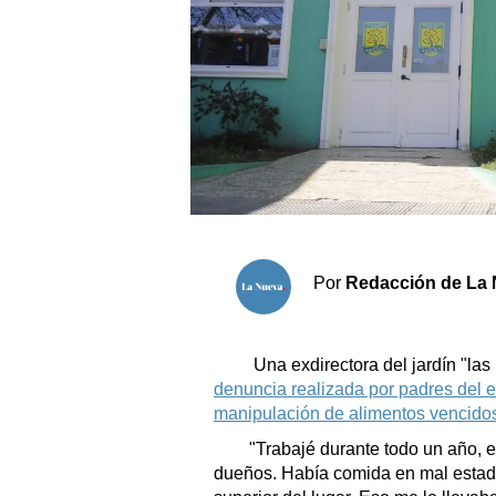
Sociedad y tiempo libre
El tiempo
Cartón Lleno
Fúnebres
Clasificados
Por
Redacción de La 
Horóscopo
Suplementos
Una exdirectora del jardín "las h
Servicios
denuncia realizada por padres del
manipulación de alimentos vencidos 
"Trabajé durante todo un año, en
dueños. Había comida en mal estado