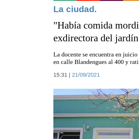
Noticias
La ciudad.
"Había comida mordid
exdirectora del jardín
La docente se encuentra en juicio
Deportes
en calle Blandengues al 400 y rati
15:31 |
21/09/2021
Arte y cultura
Economía y campo