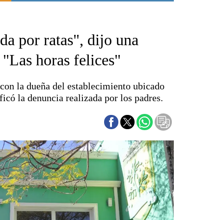
Punta Alta
La región
a por ratas", dijo una
El país
El mundo
 "Las horas felices"
Seguridad
Opinión
 con la dueña del establecimiento ubicado
Escenario Olímpico
ficó la denuncia realizada por los padres.
Liga del Sur
Básquetbol
Fútbol
Federal A
Aplausos
Cines
Economía y finanzas
Con el campo
Espacio empresas