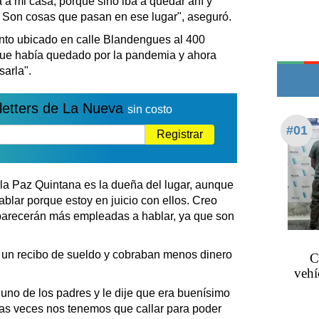
a a mi casa, porque sino iba a quedar ahí y
Edictos
o. Son cosas que pasan en ese lugar", aseguró.
Teléfonos de urgencia
nto ubicado en calle Blandengues al 400
que había quedado por la pandemia y ahora
sarla".
letters de La Nueva
sin costo
#01
Registrar
a Paz Quintana es la dueña del lugar, aunque
lar porque estoy en juicio con ellos. Creo
aparecerán más empleadas a hablar, ya que son
 un recibo de sueldo y cobraban menos dinero
C
vehí
no de los padres y le dije que era buenísimo
as veces nos tenemos que callar para poder