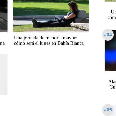
Un
cómo
#04
Una jornada de menor a mayor:
ana
cómo será el lunes en Bahía Blanca
Ala
“Cu
#05