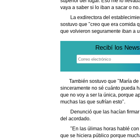
superior del lugar. Eso me lo llevab
vaya a saber si lo iban a sacar o n
La exdirectora del establecimie
sostuvo que "creo que era comida 
que volvieron seguramente iban a u
Recibí los News
También sostuvo que "María de l
sinceramente no sé cuánto pueda hab
que no voy a ser la única, porque 
muchas las que sufrían esto".
Denunció que las hacían firmar
del acordado.
"En las úlimas horas hablé con u
que se hiciera público porque much