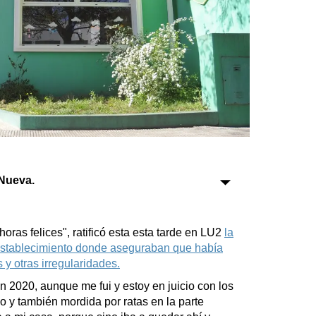
Sociedad
Tecnología
Turismo
Salud
Es viral
Nueva.
Farmacias
oras felices", ratificó esta esta tarde en LU2
la
 establecimiento donde aseguraban que había
Transportes
y otras irregularidades.
Loterías
 2020, aunque me fui y estoy en juicio con los
Datos Útiles
 y también mordida por ratas en la parte
Fúnebres