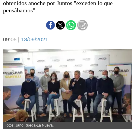
obtenidos anoche por Juntos "exceden lo que
Básquetbol
pensábamos".
Fútbol
Federal A
Aplausos
Arte y cultura
Cines
09:05 |
13/09/2021
Economía y finanzas
Economía y campo
Con el campo
Espacio empresas
Sociedad
Sociedad y tiempo
libre
Tecnología
Turismo
Salud
Es viral
El tiempo
Cartón Lleno
Fotos: Jano Rueda-La Nueva.
Fúnebres