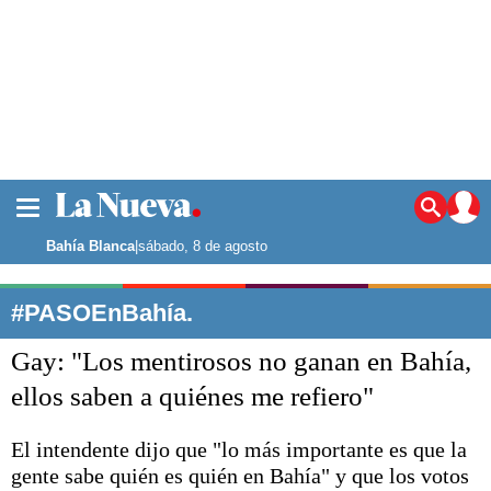
La ciudad
Noticias
Bahía Blanca
|
sábado, 8 de agosto
Punta Alta
La región
#PASOEnBahía.
El país
Gay: "Los mentirosos no ganan en Bahía,
El mundo
Seguridad
ellos saben a quiénes me refiero"
Opinión
Escenario Olímpico
El intendente dijo que "lo más importante es que la
Deportes
gente sabe quién es quién en Bahía" y que los votos
Liga del Sur