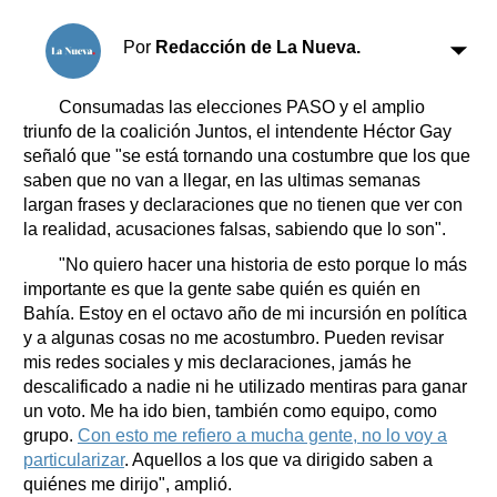
Clasificados
Horóscopo
Por
Redacción de La Nueva.
Suplementos
Farmacias
Consumadas las elecciones PASO y el amplio
Servicios
triunfo de la coalición Juntos, el intendente Héctor Gay
Transportes
señaló que "se está tornando una costumbre que los que
Loterías
saben que no van a llegar, en las ultimas semanas
Datos Útiles
largan frases y declaraciones que no tienen que ver con
Fúnebres
la realidad, acusaciones falsas, sabiendo que lo son".
Edictos
"No quiero hacer una historia de esto porque lo más
Teléfonos de urgencia
importante es que la gente sabe quién es quién en
Bahía. Estoy en el octavo año de mi incursión en política
y a algunas cosas no me acostumbro. Pueden revisar
mis redes sociales y mis declaraciones, jamás he
descalificado a nadie ni he utilizado mentiras para ganar
un voto. Me ha ido bien, también como equipo, como
grupo.
Con esto me refiero a mucha gente, no lo voy a
particularizar
. Aquellos a los que va dirigido saben a
quiénes me dirijo", amplió.