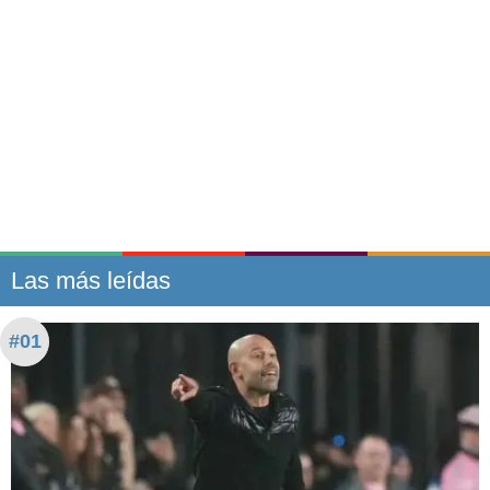
Las más leídas
#01