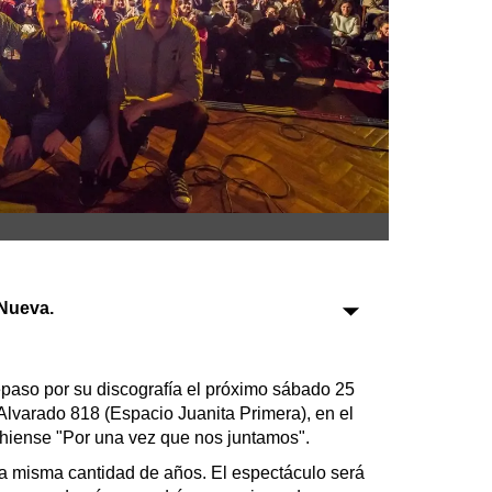
Sociedad
Tecnología
Turismo
Salud
Es viral
Nueva.
Farmacias
Transportes
aso por su discografía el próximo sábado 25
Alvarado 818 (Espacio Juanita Primera), en el
Loterías
ahiense "Por una vez que nos juntamos".
Datos Útiles
la misma cantidad de años. El espectáculo será
Fúnebres