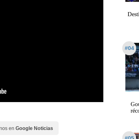
Desti
#04
Gou
réc
nos en
Google Noticias
#05