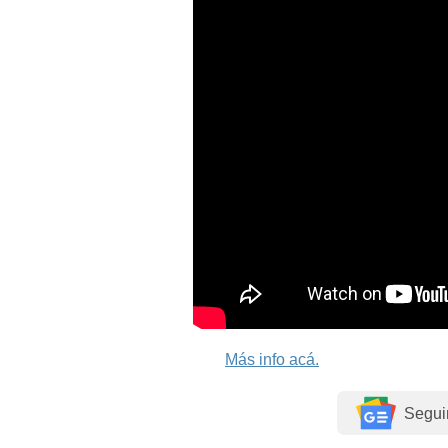
Más info acá.
Segui