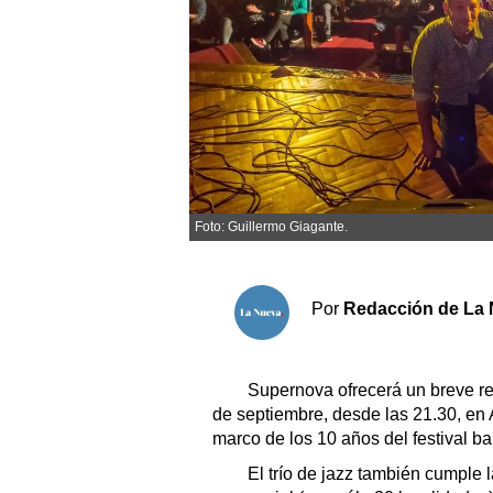
Sociedad y tiempo libre
El tiempo
Cartón Lleno
Fúnebres
Foto: Guillermo Giagante.
Clasificados
Horóscopo
Por
Redacción de La 
Suplementos
Servicios
Supernova ofrecerá un breve rep
de septiembre, desde las 21.30, en 
marco de los 10 años del festival b
El trío de jazz también cumple 