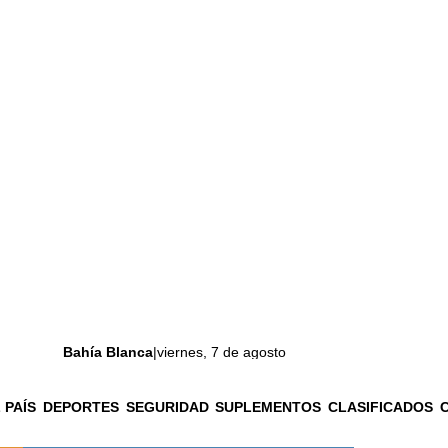
Bahía Blanca
|
viernes, 7 de agosto
 PAÍS
DEPORTES
SEGURIDAD
SUPLEMENTOS
CLASIFICADOS
La ciudad