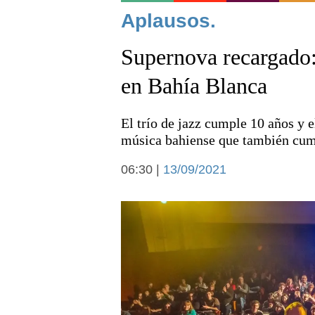
Noticias
Aplausos.
Supernova recargado:
en Bahía Blanca
El trío de jazz cumple 10 años y e
Deportes
música bahiense que también cum
06:30 |
13/09/2021
Arte y cultura
Economía y campo