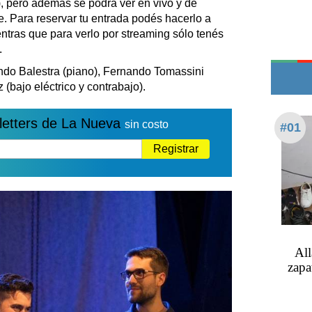
), pero además se podrá ver en vivo y de
Edictos
. Para reservar tu entrada podés hacerlo a
Teléfonos de urgencia
entras que para verlo por streaming sólo tenés
.
ndo Balestra (piano), Fernando Tomassini
 (bajo eléctrico y contrabajo).
letters de La Nueva
sin costo
#01
Registrar
All
zapa