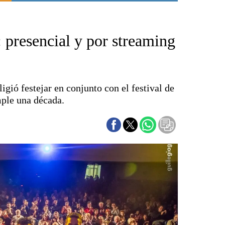
Punta Alta
La región
 presencial y por streaming
El país
El mundo
Seguridad
Opinión
ligió festejar en conjunto con el festival de
Escenario Olímpico
ple una década.
Liga del Sur
Básquetbol
Fútbol
Federal A
Aplausos
Cines
Economía y finanzas
Con el campo
Espacio empresas