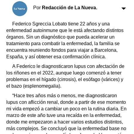
Clasificados
Por
Redacción de La Nueva.
Horóscopo
Suplementos
Federico Sgreccia Lobato tiene 22 años y una
Farmacias
enfermedad autoinmune que le está afectando distintos
Servicios
Transportes
órganos. Sin un diagnóstico que pueda acelerar un
tratamiento para combatir la enfermedad, la familia se
Loterías
encuentra reuniendo fondos para viajar a Barcelona,
Datos Útiles
España, y así obtener esa confirmación clínica.
Fúnebres
A Federico le diagnosticaron lupus con afectación de
Edictos
los riñones en el 2022, aunque luego comenzó a tener
Teléfonos de urgencia
problemas en el hígado (cirrosis), el esófago (várices) y
el bazo (esplenomegalia).
“Hace tres años más o menos, me diagnosticaron
lupus con aflicción renal, donde a partir de ese momento
mi vida empezó a cambiar un poco en la rutina diaria. En
marzo de este año tuve una recaída en la enfermedad,
donde me empezaron a hacer varios estudios distintos,
más complejos. Se concluyó que la enfermedad base no