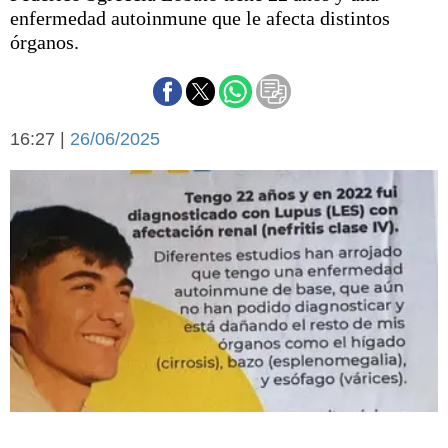
Básquetbol
enfermedad autoinmune que le afecta distintos
Fútbol
órganos.
Federal A
Aplausos
Arte y cultura
Cines
16:27 |
26/06/2025
Economía y finanzas
Economía y campo
Con el campo
Espacio empresas
Sociedad
Sociedad y tiempo
libre
Tecnología
Turismo
Salud
Es viral
El tiempo
Cartón Lleno
Fúnebres