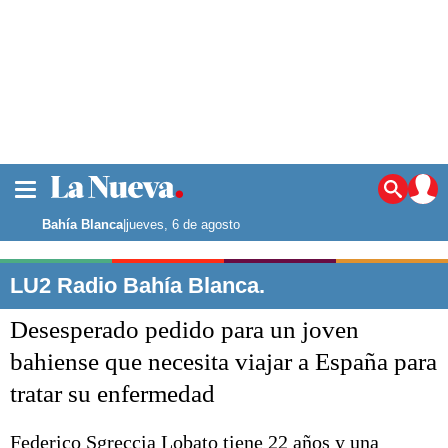
La ciudad
Noticias
Bahía Blanca
|
jueves, 6 de agosto
Punta Alta
La región
LU2 Radio Bahía Blanca.
El país
Desesperado pedido para un joven
El mundo
Seguridad
bahiense que necesita viajar a España para
Opinión
tratar su enfermedad
Escenario Olímpico
Deportes
Liga del Sur
Federico Sgreccia Lobato tiene 22 años y una