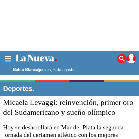
La ciudad
Noticias
Bahía Blanca
|
jueves, 6 de agosto
Punta Alta
La región
Deportes.
El país
Micaela Levaggi: reinvención, primer oro
El mundo
Seguridad
del Sudamericano y sueño olímpico
Opinión
Escenario Olímpico
Hoy se desarrollará en Mar del Plata la segunda
Deportes
jornada del certamen atlético con los mejores
Liga del Sur