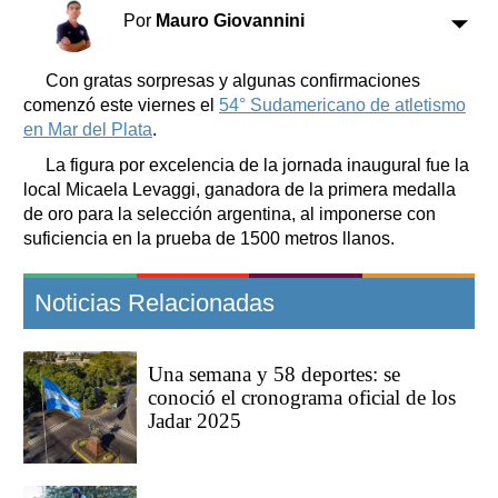
Clasificados
Por
Mauro Giovannini
Horóscopo
Suplementos
Con gratas sorpresas y algunas confirmaciones
comenzó este viernes el
54° Sudamericano de atletismo
Farmacias
Servicios
en Mar del Plata
.
Transportes
La figura por excelencia de la jornada inaugural fue la
Loterías
local Micaela Levaggi, ganadora de la primera medalla
Datos Útiles
de oro para la selección argentina, al imponerse con
Fúnebres
suficiencia en la prueba de 1500 metros llanos.
Edictos
Teléfonos de urgencia
Noticias Relacionadas
Una semana y 58 deportes: se
conoció el cronograma oficial de los
Jadar 2025