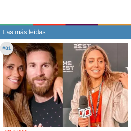
Las más leídas
#01