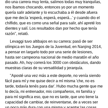
dio una carrera muy lenta, salimos todas muy tranquilas,
nos íbamos chocando, entonces yo por un momento
quería salir adelante y lo escuchaba a él desde afuera
que me decía 'esperá, esperá, esperá...' y cuando dio el
chiflido, que es como una señal para salir, ahí apreté los
dientes y salí. Los resultados dan por hecho que tenía
razón", relató.
Levaggi tuvo altibajos en su carrera: pasó de ser
olímpica en los Juegos de la Juventud, en Nanjing 2014,
a pensar en largarlo todo por una serie de lesiones,
hasta ser campeona nacional de medio maratón el año
pasado. Ah, hoy correrá los 3000 con obstáculos, dando
muestras claras de su versatilidad y jerarquía.
"Aposté una vez más a este deporte, no venía siendo
fácil para mí y me quise decir a mí misma 'che, no es
tarde, todavía tenés para dar'. Hubo mucha gente que me
lo decía, mi entrenador, mis compañeros, mi familia y
para mí significa eso, que no es tarde, que uno tiene la
capacidad de cambiar, de reinventarse, de a veces ser
un poco más dura con una misma y aceptar las cosas