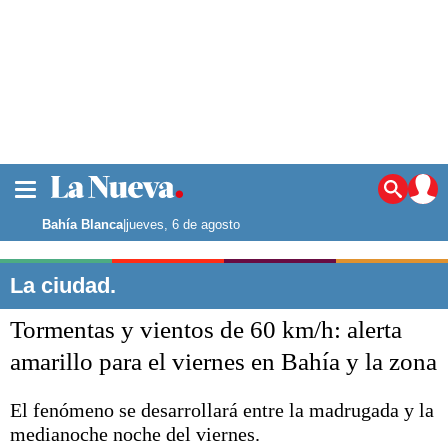
La ciudad
Noticias
Bahía Blanca
|
jueves, 6 de agosto
Punta Alta
La región
La ciudad.
El país
Tormentas y vientos de 60 km/h: alerta
El mundo
Seguridad
amarillo para el viernes en Bahía y la zona
Opinión
Escenario Olímpico
El fenómeno se desarrollará entre la madrugada y la
Deportes
medianoche noche del viernes.
Liga del Sur