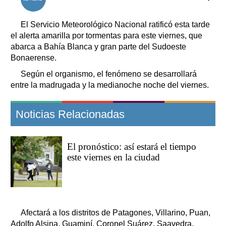
Clasificados
Horóscopo
El Servicio Meteorológico Nacional ratificó esta tarde
Suplementos
el alerta amarilla por tormentas para este viernes, que
abarca a Bahía Blanca y gran parte del Sudoeste
Farmacias
Servicios
Bonaerense.
Transportes
Según el organismo, el fenómeno se desarrollará
Loterías
entre la madrugada y la medianoche noche del viernes.
Datos Útiles
Fúnebres
Noticias Relacionadas
Edictos
Teléfonos de urgencia
El pronóstico: así estará el tiempo
este viernes en la ciudad
Afectará a los distritos de Patagones, Villarino, Puan,
Adolfo Alsina, Guaminí, Coronel Suárez, Saavedra,