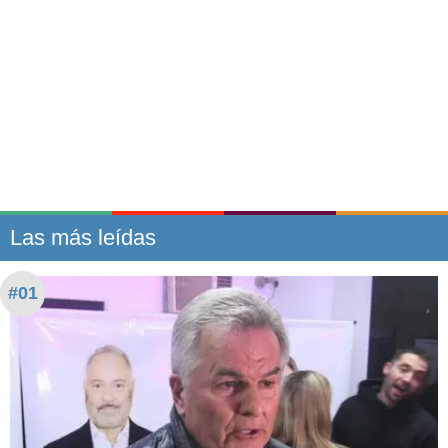
Las más leídas
#01