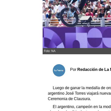
Sociedad y tiempo libre
El tiempo
Cartón Lleno
Fúnebres
Foto: NA
Clasificados
Horóscopo
Por
Redacción de La 
Suplementos
Servicios
Luego de ganar la medalla de oro
argentino José Torres viajará nueva
Ceremonia de Clausura.
El argentino, campeón en la moda