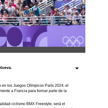
Sociedad
Tecnología
Turismo
Salud
Es viral
Nueva.
Farmacias
Transportes
 en los Juegos Olímpicos París 2024, el
mente a Francia para formar parte de la
Loterías
Datos Útiles
lidad ciclismo BMX Freestyle, será el
Fúnebres