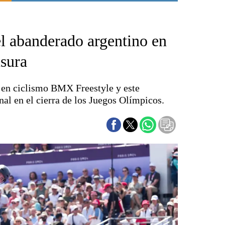
Punta Alta
La región
el abanderado argentino en
El país
El mundo
sura
Seguridad
Opinión
a en ciclismo BMX Freestyle y este
Escenario Olímpico
nal en el cierra de los Juegos Olímpicos.
Liga del Sur
Básquetbol
Fútbol
Federal A
Aplausos
Cines
Economía y finanzas
Con el campo
Espacio empresas