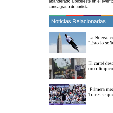
abanderado albiceleste en el evento
consagrado deportista.
Noticias Relacionadas
La Nueva. co
"Esto lo soñ
El cartel de
oro olímpico
¡Primera med
Torres se qu