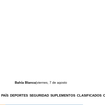
Bahía Blanca
|
viernes, 7 de agosto
 PAÍS
DEPORTES
SEGURIDAD
SUPLEMENTOS
CLASIFICADOS
La ciudad