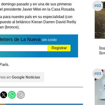
el domingo pasado y en una de sus primeras
#02
el presidente Javier Milei en la Casa Rosada.
lla para nuestro país en su especialidad (con
uesto al británico Kieran Darren David Reilly
an (bronce).
letters de La Nueva
sin costo
Inu
Registrar
llo
París.
#03
nos en
Google Noticias