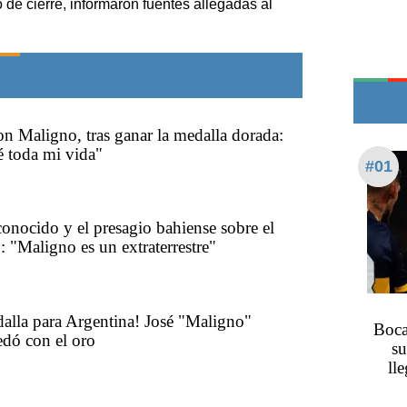
 de cierre, informaron fuentes allegadas al
Edictos
Teléfonos de urgencia
n Maligno, tras ganar la medalla dorada:
é toda mi vida"
#01
sconocido y el presagio bahiense sobre el
: "Maligno es un extraterrestre"
alla para Argentina! José "Maligno"
Boca
edó con el oro
su
ll