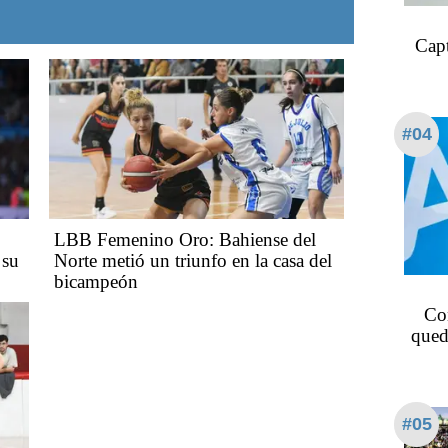
Capt
#04
LBB Femenino Oro: Bahiense del
 su
Norte metió un triunfo en la casa del
bicampeón
Co
qued
#05