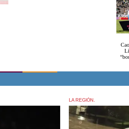
Cao
Li
“bo
LA REGIÓN.