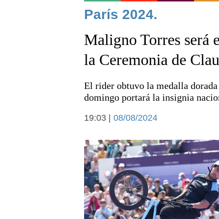
Noticias
París 2024.
Maligno Torres será 
la Ceremonia de Clau
El rider obtuvo la medalla dorad
Deportes
domingo portará la insignia nacio
19:03 |
08/08/2024
Arte y cultura
Economía y campo