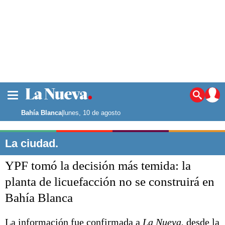
La ciudad
Noticias
Bahía Blanca
|
lunes, 10 de agosto
Punta Alta
La región
La ciudad.
El país
YPF tomó la decisión más temida: la
El mundo
Seguridad
planta de licuefacción no se construirá en
Opinión
Bahía Blanca
Escenario Olímpico
Deportes
Liga del Sur
La información fue confirmada a
La Nueva.
desde la