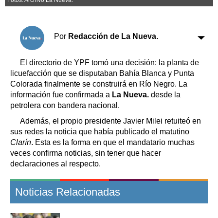
Clasificados
Horóscopo
Suplementos
Por
Redacción de La Nueva.
Farmacias
Servicios
Transportes
El directorio de YPF tomó una decisión: la planta de
Loterías
licuefacción que se disputaban Bahía Blanca y Punta
Colorada finalmente se construirá en Río Negro. La
Datos Útiles
información fue confirmada a
La Nueva.
desde la
Fúnebres
petrolera con bandera nacional.
Edictos
Además, el propio presidente Javier Milei retuiteó en
Teléfonos de urgencia
sus redes la noticia que había publicado el matutino
Clarín
. Esta es la forma en que el mandatario muchas
veces confirma noticias, sin tener que hacer
declaraciones al respecto.
Noticias Relacionadas