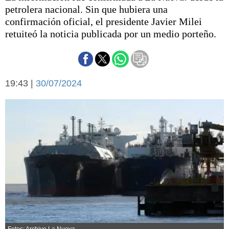
Básquetbol
petrolera nacional. Sin que hubiera una
Fútbol
confirmación oficial, el presidente Javier Milei
retuiteó la noticia publicada por un medio porteño.
Federal A
Aplausos
Arte y cultura
Cines
Economía y finanzas
Economía y campo
19:43 |
30/07/2024
Con el campo
Espacio empresas
Sociedad
Sociedad y tiempo
libre
Tecnología
Turismo
Salud
Es viral
El tiempo
Cartón Lleno
Fúnebres
Fotos: Archivo La Nueva.