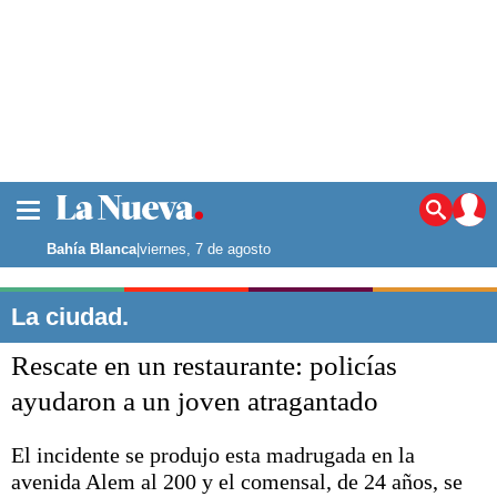
La ciudad
Noticias
Bahía Blanca
|
viernes, 7 de agosto
Punta Alta
La región
La ciudad.
El país
Rescate en un restaurante: policías
El mundo
Seguridad
ayudaron a un joven atragantado
Opinión
Escenario Olímpico
El incidente se produjo esta madrugada en la
Deportes
avenida Alem al 200 y el comensal, de 24 años, se
Liga del Sur