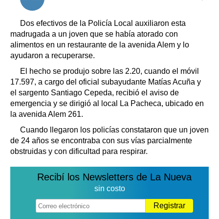
Clasificados
Horóscopo
Dos efectivos de la Policía Local auxiliaron esta
Suplementos
madrugada a un joven que se había atorado con
alimentos en un restaurante de la avenida Alem y lo
Farmacias
Servicios
ayudaron a recuperarse.
Transportes
El hecho se produjo sobre las 2.20, cuando el móvil
Loterías
17.597, a cargo del oficial subayudante Matías Acuña y
Datos Útiles
el sargento Santiago Cepeda, recibió el aviso de
Fúnebres
emergencia y se dirigió al local La Pacheca, ubicado en
Edictos
la avenida Alem 261.
Teléfonos de urgencia
Cuando llegaron los policías constataron que un joven
de 24 años se encontraba con sus vías parcialmente
obstruidas y con dificultad para respirar.
Recibí los Newsletters de La Nueva
sin costo
Registrar