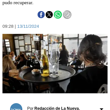
pudo recuperar.
Básquetbol
Fútbol
Federal A
Aplausos
Arte y cultura
09:28 |
13/11/2024
Cines
Economía y finanzas
Economía y campo
Con el campo
Espacio empresas
Sociedad
Sociedad y tiempo
libre
Tecnología
Turismo
Salud
Es viral
El tiempo
Cartón Lleno
Fúnebres
Por
Redacción de La Nueva.