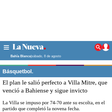
La ciudad
Noticias
Bahía Blanca
|
sábado, 8 de agosto
Punta Alta
La región
Básquetbol.
El país
El plan le salió perfecto a Villa Mitre, que
El mundo
Seguridad
venció a Bahiense y sigue invicto
Opinión
Escenario Olímpico
La Villa se impuso por 74-70 ante su escolta, en el
Deportes
partido que completó la novena fecha.
Liga del Sur