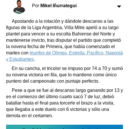
Clasificados
Por
Mikel Iñurrategui
Horóscopo
Suplementos
Apostando a la rotación y dándole descanso a las
Farmacias
figuras de la Liga Argentina, Villa Mitre apeló a su largo
Servicios
plantel para vencer a su escolta Bahiense del Norte y
Transportes
mantenerse invicto, tras disputar el partido que completó
Loterías
la novena fecha de Primera, que había comenzado el
Datos Útiles
martes con
triunfos de Olimpo, Estrella, Pacífico, Napostá
Fúnebres
y Estudiantes
.
Edictos
En su cancha, el tricolor se impuso por 74 a 70 y sumó
Teléfonos de urgencia
su novena victoria en fila, que lo mantiene como único
puntero del campeonato con puntaje perfecto.
Pese a que se fue al descanso largo ganando por 13 y
en el comienzo del último cuarto sacó 7 de luz, debió
batallar hasta el final para torcerle el brazo a la visita,
que llegaba a este duelo con 6 victorias y sólo una
derrota en el certamen.