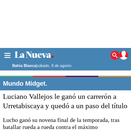
La ciudad
Noticias
Bahía Blanca
|
sábado, 8 de agosto
Punta Alta
La región
Mundo Midget.
El país
Luciano Vallejos le ganó un carrerón a
El mundo
Seguridad
Urretabiscaya y quedó a un paso del título
Opinión
Escenario Olímpico
Lucho ganó su novena final de la temporada, tras
Deportes
batallar rueda a rueda contra el máximo
Liga del Sur