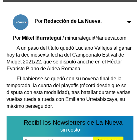
Clasificados
Horóscopo
Suplementos
Por
Redacción de La Nueva.
Farmacias
Servicios
Por
Mikel Iñurrategui
/ minurrategui@lanueva.com
Transportes
Loterías
A un paso del título quedó Luciano Vallejos al ganar
hoy la decimosexta fecha del Campeonato Estival de
Datos Útiles
Midget 2021/22, que se disputó anoche en el Héctor
Fúnebres
Evaristo Plano de Aldea Romana.
Edictos
El bahiense se quedó con su novena final de la
Teléfonos de urgencia
temporada, la cuarta del playoffs (récord desde que se
disputa con esta modalidad), tras batallar durante varias
vueltas rueda a rueda con Emiliano Urretabiscaya, su
máximo perseguidor.
Recibí los Newsletters de La Nueva
sin costo