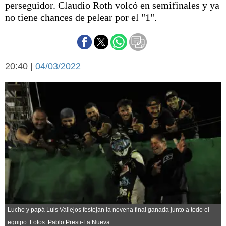
perseguidor. Claudio Roth volcó en semifinales y ya
Básquetbol
no tiene chances de pelear por el "1".
Fútbol
Federal A
Aplausos
Arte y cultura
Cines
20:40 |
04/03/2022
Economía y finanzas
Economía y campo
Con el campo
Espacio empresas
Sociedad
Sociedad y tiempo
libre
Tecnología
Turismo
Salud
Es viral
El tiempo
Cartón Lleno
Lucho y papá Luis Vallejos festejan la novena final ganada junto a todo el
Fúnebres
equipo. Fotos: Pablo Presti-La Nueva.