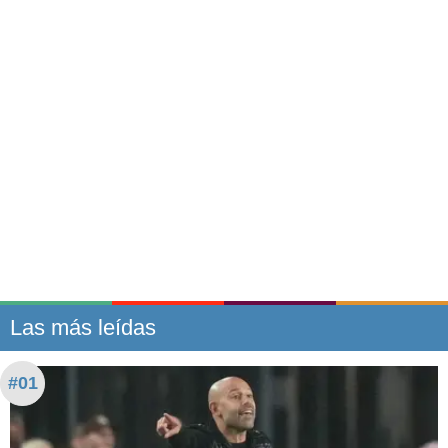
Las más leídas
#01