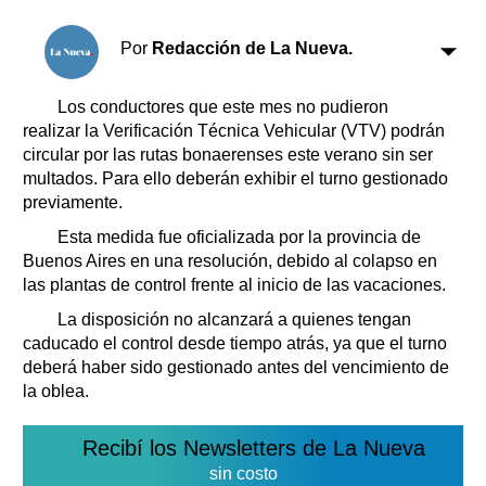
Clasificados
Horóscopo
Por
Redacción de La Nueva.
Suplementos
Farmacias
Los conductores que este mes no pudieron
Servicios
realizar la Verificación Técnica Vehicular (VTV) podrán
Transportes
circular por las rutas bonaerenses este verano sin ser
Loterías
multados. Para ello deberán exhibir el turno gestionado
Datos Útiles
previamente.
Fúnebres
Esta medida fue oficializada por la provincia de
Edictos
Buenos Aires en una resolución, debido al colapso en
Teléfonos de urgencia
las plantas de control frente al inicio de las vacaciones.
La disposición no alcanzará a quienes tengan
caducado el control desde tiempo atrás, ya que el turno
deberá haber sido gestionado antes del vencimiento de
la oblea.
Recibí los Newsletters de La Nueva
sin costo