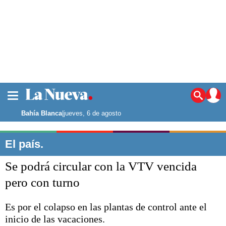
La ciudad
Noticias
Bahía Blanca
|
jueves, 6 de agosto
Punta Alta
La región
El país.
El país
Se podrá circular con la VTV vencida
El mundo
Seguridad
pero con turno
Opinión
Escenario Olímpico
Es por el colapso en las plantas de control ante el
Deportes
inicio de las vacaciones.
Liga del Sur