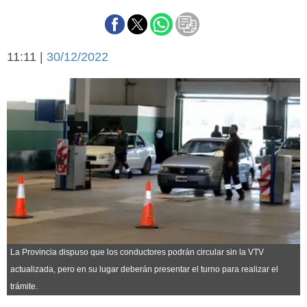
Básquetbol
Fútbol
Federal A
11:11 |
30/12/2022
Aplausos
Arte y cultura
Cines
Economía y finanzas
Economía y campo
Con el campo
Espacio empresas
Sociedad
Sociedad y tiempo
libre
Tecnología
Turismo
Salud
Es viral
El tiempo
La Provincia dispuso que los conductores podrán circular sin la VTV
actualizada, pero en su lugar deberán presentar el turno para realizar el
Cartón Lleno
trámite.
Fúnebres