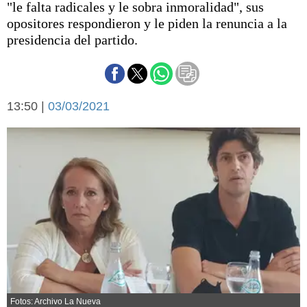
"le falta radicales y le sobra inmoralidad", sus
Básquetbol
opositores respondieron y le piden la renuncia a la
Fútbol
presidencia del partido.
Federal A
Aplausos
Arte y cultura
Cines
Economía y finanzas
13:50 |
Economía y campo
03/03/2021
Con el campo
Espacio empresas
Sociedad
Sociedad y tiempo
libre
Tecnología
Turismo
Salud
Es viral
El tiempo
Cartón Lleno
Fúnebres
Fotos: Archivo La Nueva