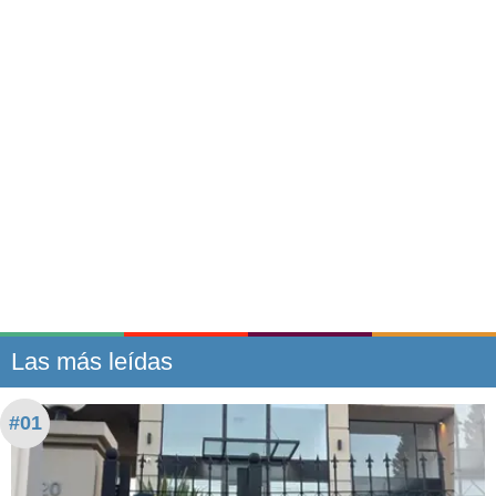
Las más leídas
#01