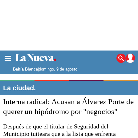
La ciudad
Noticias
Bahía Blanca
|
domingo, 9 de agosto
Punta Alta
La región
La ciudad.
El país
Interna radical: Acusan a Álvarez Porte de
El mundo
Seguridad
querer un hipódromo por "negocios"
Opinión
Escenario Olímpico
Después de que el titular de Seguridad del
Deportes
Municipio tuiteara que a la lista que enfrenta
Liga del Sur