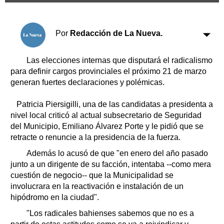
Clasificados
Horóscopo
Por
Redacción de La Nueva.
Suplementos
Farmacias
Servicios
Las elecciones internas que disputará el radicalismo
Transportes
para definir cargos provinciales el próximo 21 de marzo
Loterías
generan fuertes declaraciones y polémicas.
Datos Útiles
Fúnebres
Patricia Piersigilli, una de las candidatas a presidenta a
Edictos
nivel local criticó al actual subsecretario de Seguridad
del Municipio, Emiliano Álvarez Porte y le pidió que se
Teléfonos de urgencia
retracte o renuncie a la presidencia de la fuerza.
Además lo acusó de que "en enero del año pasado
junto a un dirigente de su facción, intentaba --como mera
cuestión de negocio-- que la Municipalidad se
involucrara en la reactivación e instalación de un
hipódromo en la ciudad".
"Los radicales bahienses sabemos que no es a