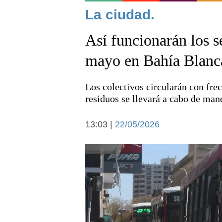
Noticias
La ciudad.
Así funcionarán los s
mayo en Bahía Blanc
Los colectivos circularán con fre
Deportes
residuos se llevará a cabo de man
13:03 |
22/05/2026
Arte y cultura
Economía y campo