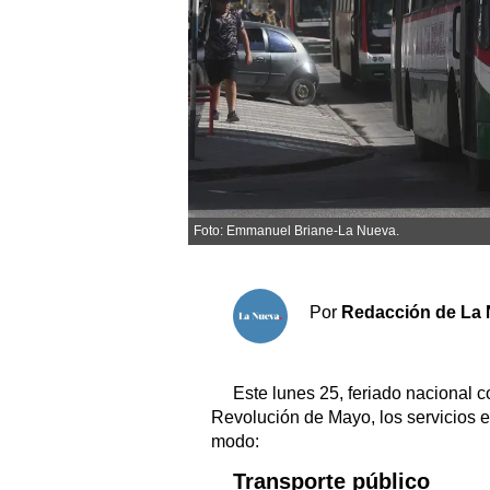
Sociedad y tiempo libre
El tiempo
Fúnebres
Clasificados
Foto: Emmanuel Briane-La Nueva.
Horóscopo
Suplementos
Por
Redacción de La 
Servicios
Este lunes 25, feriado nacional 
Revolución de Mayo, los servicios e
modo:
Transporte público