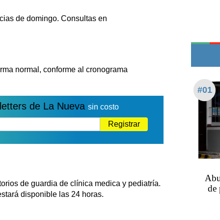
Teléfonos de urgencia
ncias de domingo. Consultas en
forma normal, conforme al cronograma
#01
letters de La Nueva
sin costo
Registrar
Abu
orios de guardia de clínica medica y pediatría.
de 
stará disponible las 24 horas.