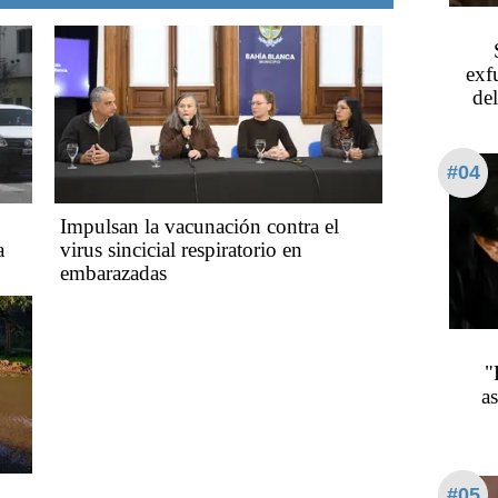
exf
del
#04
Impulsan la vacunación contra el
a
virus sincicial respiratorio en
embarazadas
"
a
#05