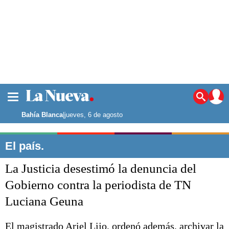
La ciudad
Noticias
Bahía Blanca
|
jueves, 6 de agosto
Punta Alta
La región
El país.
El país
La Justicia desestimó la denuncia del
El mundo
Seguridad
Gobierno contra la periodista de TN
Opinión
Luciana Geuna
Escenario Olímpico
Deportes
Liga del Sur
El magistrado Ariel Lijo, ordenó además, archivar la