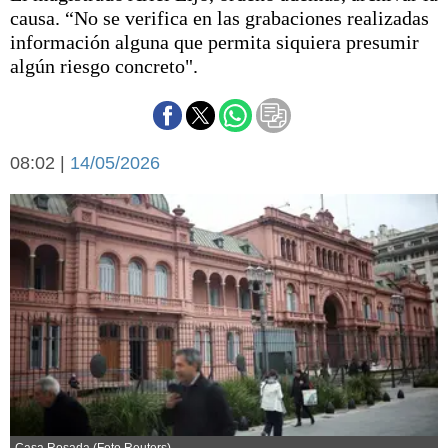
Básquetbol
causa. “No se verifica en las grabaciones realizadas
Fútbol
información alguna que permita siquiera presumir
algún riesgo concreto".
Federal A
Aplausos
Arte y cultura
Cines
Economía y finanzas
Economía y campo
08:02 |
14/05/2026
Con el campo
Espacio empresas
Sociedad
Sociedad y tiempo
libre
Tecnología
Turismo
Salud
Es viral
El tiempo
Fúnebres
Clasificados
Casa Rosada (Foto Reuters)