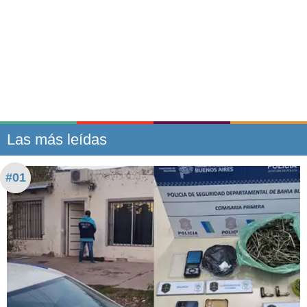
Las más leídas
#01