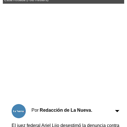
Horóscopo
Suplementos
Farmacias
Servicios
Transportes
Loterías
Datos Útiles
Fúnebres
Edictos
Teléfonos de urgencia
Por
Redacción de La Nueva.
El juez federal Ariel Lijo desestimó la denuncia contra