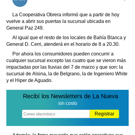
Clasificados
Horóscopo
La Cooperativa Obrera informó que a partir de hoy
Suplementos
vuelve a abrir sus puertas la sucursal ubicada en
General Paz 249.
Farmacias
Servicios
Transportes
Al igual que el resto de los locales de Bahía Blanca y
General D. Cerri, atenderá en el horario de 8 a 20.30.
Loterías
Datos Útiles
Por ahora los consumidores pueden concurrir a
cualquier sucursal excepto las cuatro que se vieron más
Fúnebres
impactadas por las lluvias del 7 de marzo y que son: la
Edictos
sucursal de Alsina, la de Belgrano, la de Ingeniero White
Teléfonos de urgencia
y el Hiper de Aguado.
Recibí los Newsletters de La Nueva
sin costo
Registrar