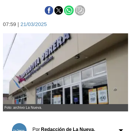
Básquetbol
Fútbol
Federal A
07:59 |
21/03/2025
Aplausos
Arte y cultura
Cines
Economía y finanzas
Economía y campo
Con el campo
Espacio empresas
Sociedad
Sociedad y tiempo
libre
Tecnología
Turismo
Salud
Es viral
El tiempo
Foto: archivo La Nueva.
Cartón Lleno
Fúnebres
Por
Redacción de La Nueva.