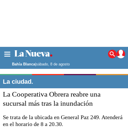
La ciudad
Noticias
Bahía Blanca
|
sábado, 8 de agosto
Punta Alta
La región
La ciudad.
El país
La Cooperativa Obrera reabre una
El mundo
Seguridad
sucursal más tras la inundación
Opinión
Escenario Olímpico
Se trata de la ubicada en General Paz 249. Atenderá
Deportes
en el horario de 8 a 20.30.
Liga del Sur