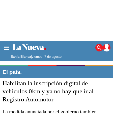
La ciudad
Noticias
Bahía Blanca
|
viernes, 7 de agosto
Punta Alta
La región
El país.
El país
Habilitan la inscripción digital de
El mundo
Seguridad
vehículos 0km y ya no hay que ir al
Opinión
Registro Automotor
Escenario Olímpico
Deportes
Liga del Sur
La medida anunciada por el gobierno también