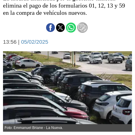
Básquetbol
elimina el pago de los formularios 01, 12, 13 y 59
Fútbol
en la compra de vehículos nuevos.
Federal A
Aplausos
Arte y cultura
Cines
13:56 |
05/02/2025
Economía y finanzas
Economía y campo
Con el campo
Espacio empresas
Sociedad
Sociedad y tiempo
libre
Tecnología
Turismo
Salud
Es viral
El tiempo
Cartón Lleno
Fúnebres
Foto: Emmanuel Briane - La Nueva.