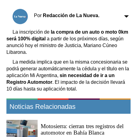
Clasificados
Horóscopo
Por
Redacción de La Nueva.
Suplementos
Farmacias
Servicios
La inscripción de
la compra de un auto o moto 0km
Transportes
será 100% digital
a partir de los próximos días, según
anunció hoy el ministro de Justicia, Mariano Cúneo
Loterías
Libarona.
Datos Útiles
La medida implica que en la misma concesionaria se
Fúnebres
podrá generar automáticamente la cédula y el título en la
Edictos
aplicación Mi Argentina,
sin necesidad de ir a un
Teléfonos de urgencia
Registro Automotor
. El impacto de la decisión llevará
10 días hasta su aplicación total.
Noticias Relacionadas
Motosierra: cierran tres registros del
automotor en Bahía Blanca