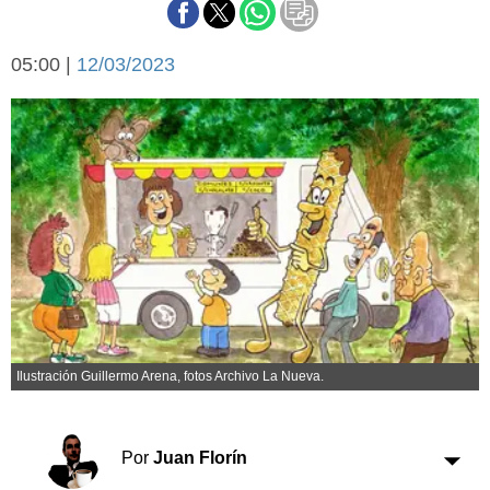
Básquetbol
Fútbol
05:00 |
12/03/2023
Federal A
Aplausos
Arte y cultura
Cines
Economía y finanzas
Economía y campo
Con el campo
Espacio empresas
Sociedad
Sociedad y tiempo
libre
Tecnología
Turismo
Salud
Es viral
Ilustración Guillermo Arena, fotos Archivo La Nueva.
El tiempo
Cartón Lleno
Por
Juan Florín
Fúnebres