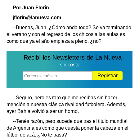
Clasificados
Por Juan Florín
Horóscopo
jflorin@lanueva.com
Suplementos
--Buenas, Juan. ¿Cómo anda todo? Se va terminando
Farmacias
Servicios
el verano y con el regreso de los chicos a las aulas es
Transportes
como que ya el año empieza a pleno, ¿no?
Loterías
Datos Útiles
Recibí los Newsletters de La Nueva
Fúnebres
sin costo
Edictos
Registrar
Teléfonos de urgencia
--Seguro, pero es raro que me recibas sin hacer
mención a nuestra clásica rivalidad futbolera. Además,
ayer Bahía volvió a ser un horno.
--Tenés razón, pero sucede que tras el título mundial
de Argentina es como que cuesta poner la cabeza en el
fútbol de acá. ¿No te pasa?