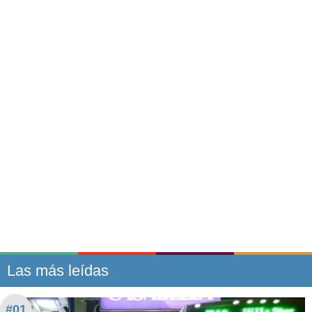
Las más leídas
#01