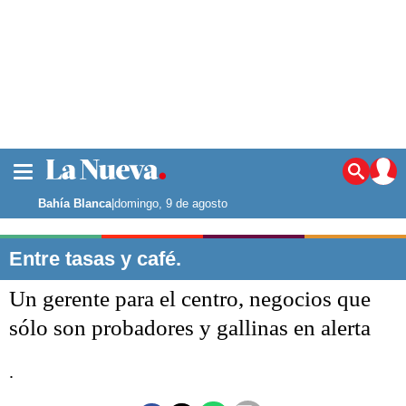
La ciudad
Noticias
Bahía Blanca
|
domingo, 9 de agosto
Punta Alta
La región
Entre tasas y café.
El país
Un gerente para el centro, negocios que
El mundo
Seguridad
sólo son probadores y gallinas en alerta
Opinión
Escenario Olímpico
.
Deportes
Liga del Sur