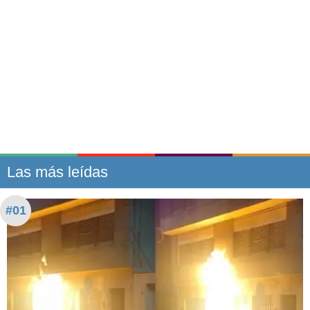
Las más leídas
#01