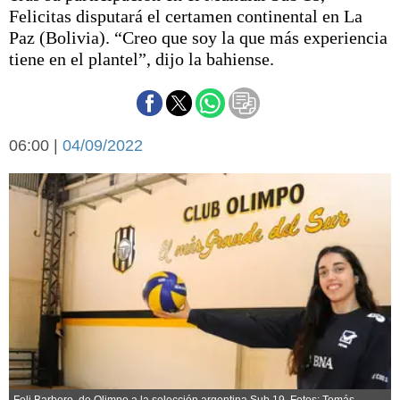
Básquetbol
Felicitas disputará el certamen continental en La
Fútbol
Paz (Bolivia). “Creo que soy la que más experiencia
tiene en el plantel”, dijo la bahiense.
Federal A
Aplausos
Arte y cultura
Cines
Economía y finanzas
Economía y campo
06:00 |
04/09/2022
Con el campo
Espacio empresas
Sociedad
Sociedad y tiempo
libre
Tecnología
Turismo
Salud
Es viral
El tiempo
Cartón Lleno
Fúnebres
Feli Barbero, de Olimpo a la selección argentina Sub 19. Fotos: Tomás