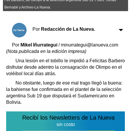
Clasificados
Bernabé y Archivo-La Nueva.
Horóscopo
Suplementos
Farmacias
Por
Redacción de La Nueva.
Servicios
Transportes
Loterías
Por
Mikel Iñurrategui
/ minurrategui@lanueva.com
(Nota publicada en la edición impresa)
Datos Útiles
Fúnebres
Una lesión en el tobillo le impidió a Felicitas Barbero
disfrutar desde adentro la consagración de Olimpo en el
Edictos
voléibol local días atrás.
Teléfonos de urgencia
No obstante, luego de ese mal trago llegó la buena:
la bahiense fue confirmada en el plantel de la selección
argentina Sub 19 que disputará el Sudamericano en
Bolivia.
Recibí los Newsletters de La Nueva
sin costo