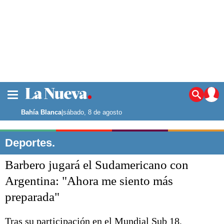
La ciudad
Noticias
Bahía Blanca
|
sábado, 8 de agosto
Punta Alta
La región
Deportes.
El país
Barbero jugará el Sudamericano con
El mundo
Seguridad
Argentina: "Ahora me siento más
Opinión
preparada"
Escenario Olímpico
Deportes
Liga del Sur
Tras su participación en el Mundial Sub 18,