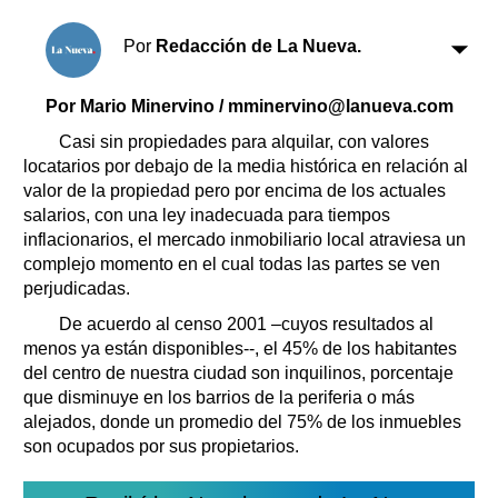
Clasificados
Horóscopo
Por
Redacción de La Nueva.
Suplementos
Farmacias
Por Mario Minervino / mminervino@lanueva.com
Servicios
Transportes
Casi sin propiedades para alquilar, con valores
Loterías
locatarios por debajo de la media histórica en relación al
valor de la propiedad pero por encima de los actuales
Datos Útiles
salarios, con una ley inadecuada para tiempos
Fúnebres
inflacionarios, el mercado inmobiliario local atraviesa un
Edictos
complejo momento en el cual todas las partes se ven
Teléfonos de urgencia
perjudicadas.
De acuerdo al censo 2001 –cuyos resultados al
menos ya están disponibles--, el 45% de los habitantes
del centro de nuestra ciudad son inquilinos, porcentaje
que disminuye en los barrios de la periferia o más
alejados, donde un promedio del 75% de los inmuebles
son ocupados por sus propietarios.