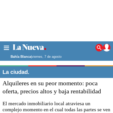
La ciudad
Noticias
Bahía Blanca
|
viernes, 7 de agosto
Punta Alta
La región
La ciudad.
El país
Alquileres en su peor momento: poca
El mundo
Seguridad
oferta, precios altos y baja rentabilidad
Opinión
Escenario Olímpico
El mercado inmobiliario local atraviesa un
Deportes
complejo momento en el cual todas las partes se ven
Liga del Sur