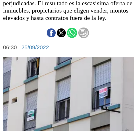
perjudicadas. El resultado es la escasísima oferta de
Básquetbol
inmuebles, propietarios que eligen vender, montos
Fútbol
elevados y hasta contratos fuera de la ley.
Federal A
Aplausos
Arte y cultura
Cines
Economía y finanzas
06:30 |
Economía y campo
25/09/2022
Con el campo
Espacio empresas
Sociedad
Sociedad y tiempo
libre
Tecnología
Turismo
Salud
Es viral
El tiempo
Cartón Lleno
Fúnebres