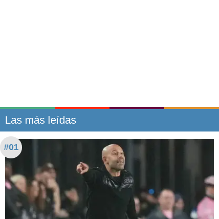
Las más leídas
#01