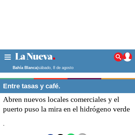
La ciudad
Noticias
Bahía Blanca
|
sábado, 8 de agosto
Punta Alta
La región
Entre tasas y café.
El país
Abren nuevos locales comerciales y el
El mundo
Seguridad
puerto puso la mira en el hidrógeno verde
Opinión
Escenario Olímpico
.
Deportes
Liga del Sur