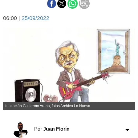
Básquetbol
Fútbol
06:00 |
25/09/2022
Federal A
Aplausos
Arte y cultura
Cines
Economía y finanzas
Economía y campo
Con el campo
Espacio empresas
Sociedad
Sociedad y tiempo
libre
Tecnología
Turismo
Salud
Es viral
Ilustración Guillermo Arena, fotos Archivo La Nueva.
El tiempo
Cartón Lleno
Por
Juan Florín
Fúnebres