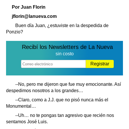
Clasificados
Por Juan Florin
Horóscopo
jflorin@lanueva.com
Suplementos
Buen día Juan, ¿estuviste en la despedida de
Farmacias
Servicios
Ponzio?
Transportes
Loterías
Recibí los Newsletters de La Nueva
Datos Útiles
sin costo
Fúnebres
Registrar
Edictos
Teléfonos de urgencia
--No, pero me dijeron que fue muy emocionante. Así
despedimos nosotros a los grandes…
--Claro, como a J.J. que no pisó nunca más el
Monumental…
--Uh… no te pongas tan agresivo que recién nos
sentamos José Luis.