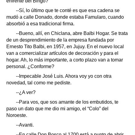
enfrente del Bingo?
--Sí, lo último que te conté es que esa cadena se
mudó a calle Donado, donde estaba Famularo, cuando
absorbió a esa tradicional firma.
--Bueno, allí, en Chiclana, abre Balbi Hogar. Se trata
de un desprendimiento de la empresa fundada por
Ernesto Tito Balbi, en 1957, en Jujuy. En el nuevo local
van a comercializar artículos de decoración y para el
hogar. Ah, lo más importante, a corto plazo van a tomar
personal. ¿Conforme?
--Impecable José Luis. Ahora voy yo con otra
novedad, tal como me pediste.
--¿A ver?
--Para vos, que sos amante de los embutidos, te
paso un dato que me dio mi amigo, el “Colo” del
Noroeste.
--Avanti.
--En calle Don Bosco al 1700 está a punto de abrir