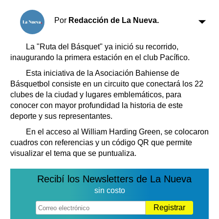
Clasificados
Horóscopo
Por
Redacción de La Nueva.
Suplementos
Farmacias
La "Ruta del Básquet" ya inició su recorrido,
Servicios
inaugurando la primera estación en el club Pacífico.
Transportes
Loterías
Esta iniciativa de la Asociación Bahiense de
Básquetbol consiste en un circuito que conectará los 22
Datos Útiles
clubes de la ciudad y lugares emblemáticos, para
Fúnebres
conocer con mayor profundidad la historia de este
Edictos
deporte y sus representantes.
Teléfonos de urgencia
En el acceso al William Harding Green, se colocaron
cuadros con referencias y un código QR que permite
visualizar el tema que se puntualiza.
Recibí los Newsletters de La Nueva
sin costo
Registrar