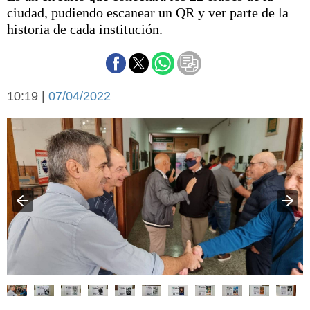
Básquetbol
ciudad, pudiendo escanear un QR y ver parte de la
Fútbol
historia de cada institución.
Federal A
Aplausos
Arte y cultura
Cines
10:19 |
07/04/2022
Economía y finanzas
Economía y campo
Con el campo
Espacio empresas
Sociedad
Sociedad y tiempo
libre
Tecnología
Turismo
Salud
Es viral
El tiempo
Cartón Lleno
Fúnebres