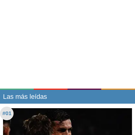
Las más leídas
#01