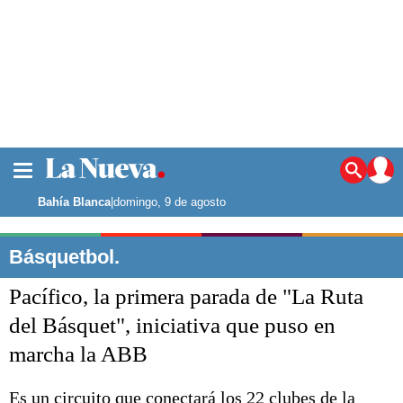
La ciudad
Noticias
Bahía Blanca
|
domingo, 9 de agosto
Punta Alta
La región
Básquetbol.
El país
Pacífico, la primera parada de "La Ruta
El mundo
Seguridad
del Básquet", iniciativa que puso en
Opinión
marcha la ABB
Escenario Olímpico
Deportes
Liga del Sur
Es un circuito que conectará los 22 clubes de la