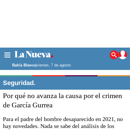
La ciudad
Noticias
Bahía Blanca
|
viernes, 7 de agosto
Punta Alta
La región
Seguridad.
El país
Por qué no avanza la causa por el crimen
El mundo
Seguridad
de García Gurrea
Opinión
Escenario Olímpico
Para el padre del hombre desaparecido en 2021, no
Deportes
hay novedades. Nada se sabe del análisis de los
Liga del Sur