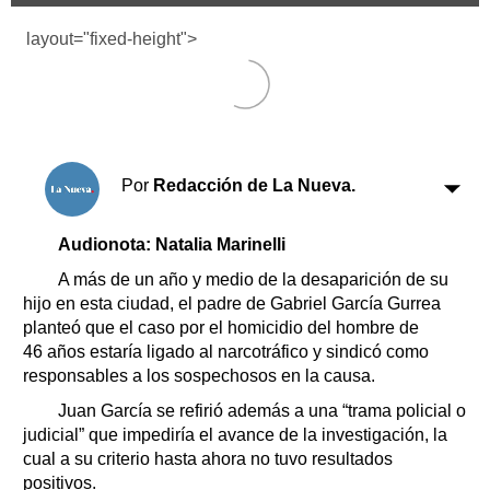
Clasificados
layout="fixed-height">
Horóscopo
Suplementos
Farmacias
Servicios
Transportes
Loterías
Por
Redacción de La Nueva.
Datos Útiles
Fúnebres
Audionota: Natalia Marinelli
Edictos
A más de un año y medio de la desaparición de su
Teléfonos de urgencia
hijo en esta ciudad, el padre de Gabriel García Gurrea
planteó que el caso por el homicidio del hombre de
46 años estaría ligado al narcotráfico y sindicó como
responsables a los sospechosos en la causa.
Juan García se refirió además a una “trama policial o
judicial” que impediría el avance de la investigación, la
cual a su criterio hasta ahora no tuvo resultados
positivos.