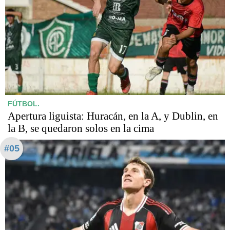
FÚTBOL.
Apertura liguista: Huracán, en la A, y Dublin, en
la B, se quedaron solos en la cima
#05