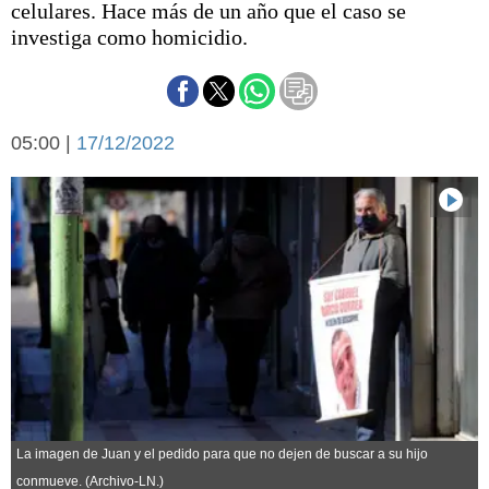
celulares. Hace más de un año que el caso se
Básquetbol
investiga como homicidio.
Fútbol
Federal A
Aplausos
Arte y cultura
Cines
05:00 |
17/12/2022
Economía y finanzas
Economía y campo
Con el campo
Espacio empresas
Sociedad
Sociedad y tiempo
libre
Tecnología
Turismo
Salud
Es viral
El tiempo
Cartón Lleno
La imagen de Juan y el pedido para que no dejen de buscar a su hijo
Fúnebres
conmueve. (Archivo-LN.)