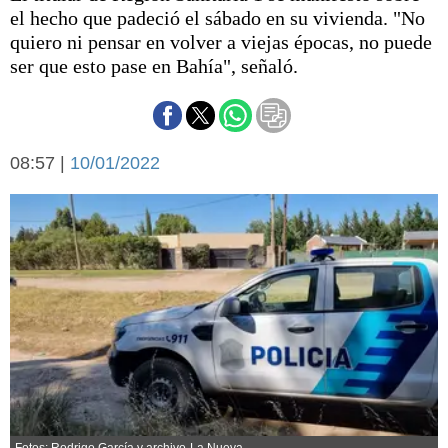
Básquetbol
el hecho que padeció el sábado en su vivienda. "No
Fútbol
quiero ni pensar en volver a viejas épocas, no puede
ser que esto pase en Bahía", señaló.
Federal A
Aplausos
Arte y cultura
Cines
Economía y finanzas
Economía y campo
08:57 |
10/01/2022
Con el campo
Espacio empresas
Sociedad
Sociedad y tiempo
libre
Tecnología
Turismo
Salud
Es viral
El tiempo
Cartón Lleno
Fúnebres
Fotos: Rodrigo García y archivo-La Nueva.