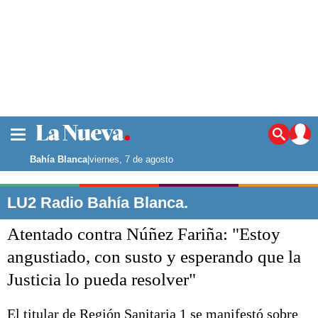
La ciudad
Noticias
Bahía Blanca
|
viernes, 7 de agosto
Punta Alta
La región
LU2 Radio Bahía Blanca.
El país
Atentado contra Núñez Fariña: "Estoy
El mundo
Seguridad
angustiado, con susto y esperando que la
Opinión
Justicia lo pueda resolver"
Escenario Olímpico
Deportes
Liga del Sur
El titular de Región Sanitaria 1 se manifestó sobre