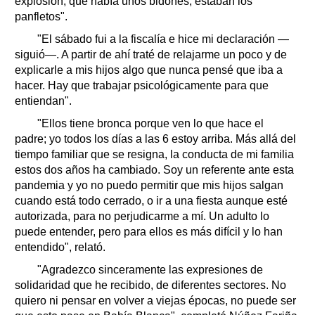
explosión, que había unos bidones, estaban los
panfletos".
"El sábado fui a la fiscalía e hice mi declaración —
siguió—. A partir de ahí traté de relajarme un poco y de
explicarle a mis hijos algo que nunca pensé que iba a
hacer. Hay que trabajar psicológicamente para que
entiendan".
"Ellos tiene bronca porque ven lo que hace el
padre; yo todos los días a las 6 estoy arriba. Más allá del
tiempo familiar que se resigna, la conducta de mi familia
estos dos años ha cambiado. Soy un referente ante esta
pandemia y yo no puedo permitir que mis hijos salgan
cuando está todo cerrado, o ir a una fiesta aunque esté
autorizada, para no perjudicarme a mí. Un adulto lo
puede entender, pero para ellos es más difícil y lo han
entendido", relató.
"Agradezco sinceramente las expresiones de
solidaridad que he recibido, de diferentes sectores. No
quiero ni pensar en volver a viejas épocas, no puede ser