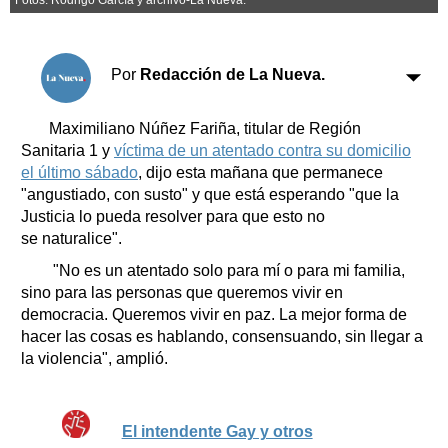
Clasificados
Horóscopo
Suplementos
Por
Redacción de La Nueva.
Farmacias
Servicios
Transportes
Maximiliano Núñez Fariña, titular de Región
Loterías
Sanitaria 1 y
víctima de un atentado contra su domicilio
el último sábado
, dijo esta mañana que permanece
Datos Útiles
"angustiado, con susto" y que está esperando "que la
Fúnebres
Justicia lo pueda resolver para que esto no
Edictos
se naturalice".
Teléfonos de urgencia
"No es un atentado solo para mí o para mi familia,
sino para las personas que queremos vivir en
democracia. Queremos vivir en paz. La mejor forma de
hacer las cosas es hablando, consensuando, sin llegar a
la violencia", amplió.
El intendente Gay y otros