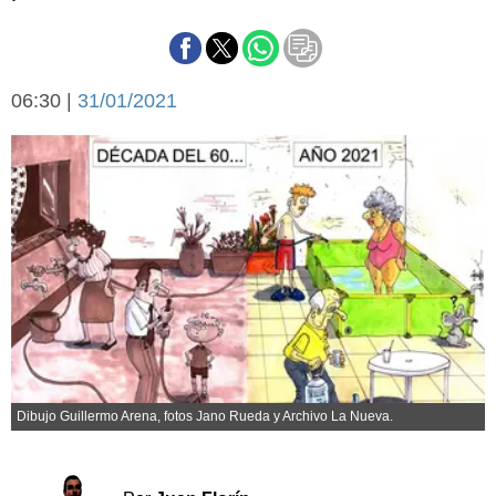
Básquetbol
Fútbol
Federal A
06:30 |
31/01/2021
Aplausos
Arte y cultura
Cines
Economía y finanzas
Economía y campo
Con el campo
Espacio empresas
Sociedad
Sociedad y tiempo
libre
Tecnología
Turismo
Salud
Es viral
El tiempo
Dibujo Guillermo Arena, fotos Jano Rueda y Archivo La Nueva.
Cartón Lleno
Fúnebres