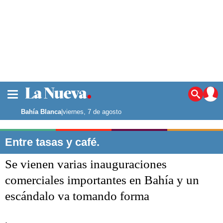
La ciudad
Noticias
Bahía Blanca
|
viernes, 7 de agosto
Punta Alta
La región
Entre tasas y café.
El país
Se vienen varias inauguraciones
El mundo
Seguridad
comerciales importantes en Bahía y un
Opinión
escándalo va tomando forma
Escenario Olímpico
Deportes
Liga del Sur
.