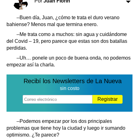
Por
Juan Florín
Clasificados
Horóscopo
--Buen día, Juan, ¿cómo te trata el duro verano
Suplementos
bahiense? Menos mal que termina enero.
Farmacias
Servicios
--Me trata como a muchos: sin agua y cuidándome
Transportes
del Covid – 19, pero parece que estas son dos batallas
Loterías
perdidas.
Datos Útiles
--Uh… ponele un poco de buena onda, no podemos
Fúnebres
empezar así la charla.
Edictos
Teléfonos de urgencia
Recibí los Newsletters de La Nueva
sin costo
Registrar
--Podemos empezar por los dos principales
problemas que tiene hoy la ciudad y luego ir sumando
optimismo. ¿Te parece?